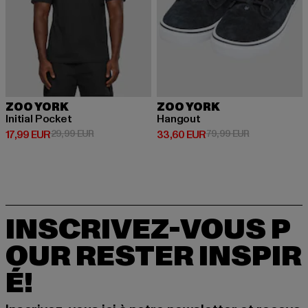
ZOO YORK
ZOO YORK
Initial Pocket
Hangout
Prix courant: 17,99 EUR
Prix en promotion: 29,99 EUR
Prix courant: 33,60 EUR
Prix en promo
17,99 EUR
29,99 EUR
33,60 EUR
79,99 EUR
INSCRIVEZ-VOUS P
OUR RESTER INSPIR
É!