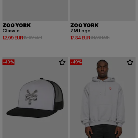
ZOO YORK
ZOO YORK
Classic
ZM Logo
Prix courant: 12,99 EUR
Prix en promotion: 19,99 EUR
Prix courant: 17,84 EUR
Prix en promoti
12,99 EUR
19,99 EUR
17,84 EUR
34,99 EUR
-40%
-49%