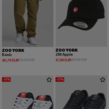
ZOO YORK
ZOO YORK
ZM Apple
Basic
Prix courant: 17,99 EUR
Prix en promot
17,99 EUR
29,99 EUR
Prix courant: 40,79 EUR
Prix en promotion: 79,99 EUR
40,79 EUR
79,99 EUR
-51%
-51%