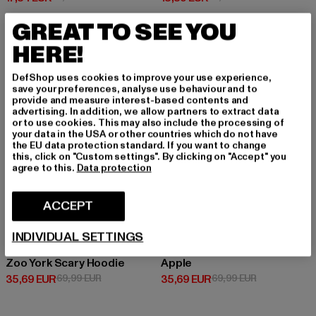
GREAT TO SEE YOU
HERE!
-49%
-49%
DefShop uses cookies to improve your use experience,
save your preferences, analyse use behaviour and to
provide and measure interest-based contents and
advertising. In addition, we allow partners to extract data
or to use cookies. This may also include the processing of
your data in the USA or other countries which do not have
the EU data protection standard. If you want to change
this, click on "Custom settings". By clicking on "Accept" you
agree to this.
Data protection
ACCEPT
INDIVIDUAL SETTINGS
ZOO YORK
ZOO YORK
Zoo York Scary Hoodie
Apple
Prix courant: 35,69 EUR
Prix en promotion: 69,99 EUR
Prix courant: 35,69 EUR
Prix en promo
35,69 EUR
69,99 EUR
35,69 EUR
69,99 EUR