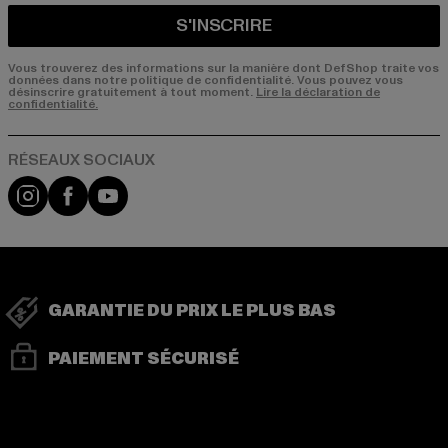
S'INSCRIRE
Vous trouverez des informations sur la manière dont DefShop traite vos
données dans notre politique de confidentialité. Vous pouvez vous
désinscrire gratuitement à tout moment.
Lire la déclaration de
confidentialité.
Visit our Instagram page:
Visit our Facebook page:
Visit our YouTube channel:
GARANTIE DU PRIX LE PLUS BAS
PAIEMENT SÉCURISÉ