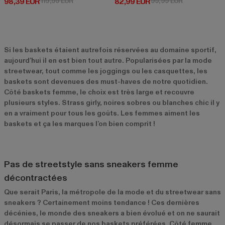
Prix courant: 98,39 EUR
Prix en promotion: 119,99 EUR
Prix courant: 82,99 EUR
Prix en promo
98,39 EUR
119,99 EUR
82,99 EUR
99,99 EUR
Si les baskets étaient autrefois réservées au domaine sportif,
aujourd’hui il en est bien tout autre. Popularisées par la mode
streetwear, tout comme les joggings ou les casquettes, les
baskets sont devenues des must-haves de notre quotidien.
Côté baskets femme, le choix est très large et recouvre
plusieurs styles. Strass girly, noires sobres ou blanches chic il y
en a vraiment pour tous les goûts. Les femmes aiment les
baskets et ça les marques l’on bien comprit !
Pas de streetstyle sans sneakers femme
décontractées
Que serait Paris, la métropole de la mode et du streetwear sans
sneakers ? Certainement moins tendance ! Ces dernières
décénies, le monde des sneakers a bien évolué et on ne saurait
désormais se passer de nos baskets préférées. Côté femme,