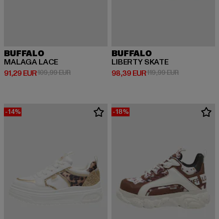
BUFFALO
BUFFALO
MALAGA LACE
LIBERTY SKATE
Prix courant: 91,29 EUR
Prix en promotion: 109,99 EUR
Prix courant: 98,39 EUR
Prix en promo
91,29 EUR
109,99 EUR
98,39 EUR
119,99 EUR
-14%
-18%