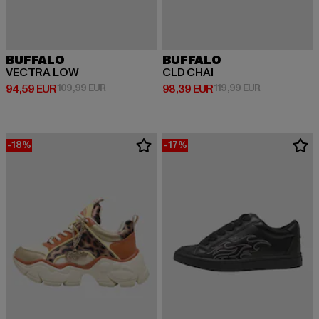
BUFFALO
BUFFALO
VECTRA LOW
CLD CHAI
Prix courant: 94,59 EUR
Prix en promotion: 109,99 EUR
Prix courant: 98,39 EUR
Prix en promo
94,59 EUR
109,99 EUR
98,39 EUR
119,99 EUR
-18%
-17%