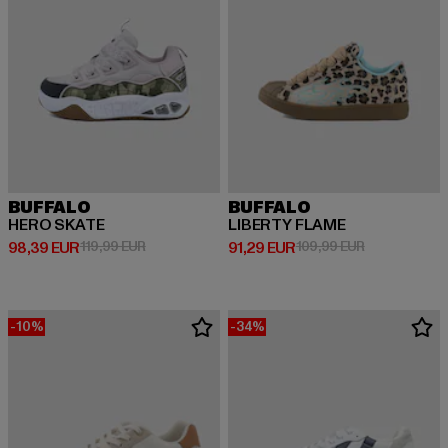
BUFFALO
BUFFALO
HERO SKATE
LIBERTY FLAME
Prix courant: 98,39 EUR
Prix en promotion: 119,99 EUR
Prix courant: 91,29 EUR
Prix en promo
98,39 EUR
119,99 EUR
91,29 EUR
109,99 EUR
-10%
-34%