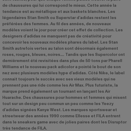
de chaussures qui lui correspond le mieux. Cette année la
tendance est au métallique et aux baskets blanches. Les
légendaires Stan Smith ou Superstar d’adidas restent les
préférées des femmes. Au fil des années, de nouveaux
modèles voient le jour pour créer cet effet de collection. Les
designers d’adidas ne manquent pas de créativité pour
concevoir les nouveaux modèles phares du label. Les Stan
Smith autrefois vertes au talon sont désormais également
roses, rouges, bleues, noires…. Tandis que les Supercolor ont
dernièrement été revisitées dans plus de 50 tons par Pharell
Williams et le nouveau pack adicolor a pointé le bout de son
nez avec plusieurs modèles hype d’adidas. Côté Nike, le label
connait toujours le succès avec ses vieux modèles qui ne
prennent pas une ride comme les Air Max. Plus futuriste, la
marque prend également un tournant en lançant les Air
Huarache. Des chaussures pour hommes et femmes qui misent
tout sur un design peu commun un peu comme les Yeezy
d’adidas signées Kanye West. Les marques sportswear et
streetwear des années 1990 comme Ellesse et FILA entrent
dans le sneakers game avec de jolies paires dont les Disruptor
très tendance de FILA.