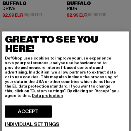
BUFFALO
BUFFALO
DRIVE
RIDR
Prix courant: 82,99 EUR
Prix en promotion: 99,99 EUR
Prix courant: 82,99 EUR
Prix en promo
82,99 EUR
99,99 EUR
82,99 EUR
99,99 EUR
GREAT TO SEE YOU
NOUVEAU
-17%
-13%
HERE!
DefShop uses cookies to improve your use experience,
save your preferences, analyse use behaviour and to
provide and measure interest-based contents and
advertising. In addition, we allow partners to extract data
or to use cookies. This may also include the processing of
your data in the USA or other countries which do not have
the EU data protection standard. If you want to change
this, click on "Custom settings". By clicking on "Accept" you
agree to this.
Data protection
ACCEPT
INDIVIDUAL SETTINGS
BUFFALO
BUFFALO