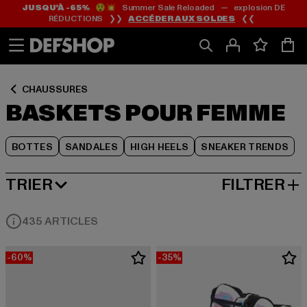
JUSQU’À -65%
😲💥 Summer Sale Reloaded — explosion DE
Passer
Passer
Passer
RÉDUCTIONS ❯❯
ACCÉDER AUX SOLDES
❮❮
au
au
au
Contenu
Pied
Grille
de
de
page
produits
CHAUSSURES
BASKETS POUR FEMME
BOTTES
SANDALES
HIGH HEELS
SNEAKER TRENDS
TRIER
FILTRER
MEILLEURES VENTES
435 ARTICLES
-60%
-35%