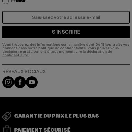
FEMME
COURRIEL
S'INSCRIRE
Vous trouverez des informations sur la manière dont DefShop traite vos
données dans notre politique de confidentialité. Vous pouvez vous
désinscrire gratuitement à tout moment.
Lire la déclaration de
confidentialité.
Visit our Instagram page:
Visit our Facebook page:
Visit our YouTube channel:
GARANTIE DU PRIX LE PLUS BAS
PAIEMENT SÉCURISÉ