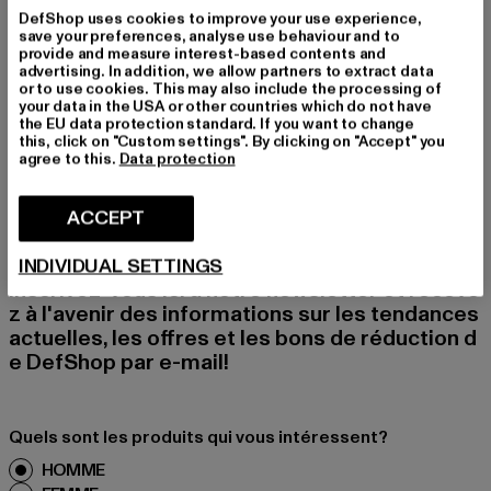
1% disponible
1% disponible
DefShop uses cookies to improve your use experience,
save your preferences, analyse use behaviour and to
provide and measure interest-based contents and
advertising. In addition, we allow partners to extract data
or to use cookies. This may also include the processing of
your data in the USA or other countries which do not have
the EU data protection standard. If you want to change
this, click on "Custom settings". By clicking on "Accept" you
INSCRIVEZ-VOUS P
agree to this.
Data protection
OUR RESTER INSPIR
ACCEPT
É!
INDIVIDUAL SETTINGS
Inscrivez-vous ici à notre newsletter et receve
z à l'avenir des informations sur les tendances
actuelles, les offres et les bons de réduction d
e DefShop par e-mail!
Quels sont les produits qui vous intéressent?
HOMME