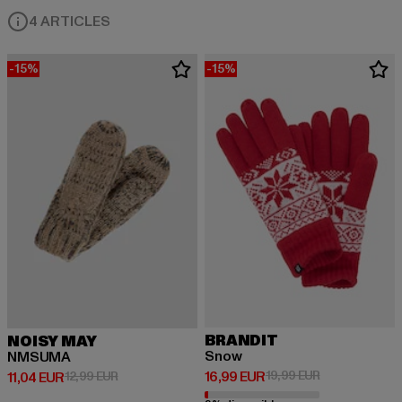
4 ARTICLES
-15%
-15%
BRANDIT
NOISY MAY
Snow
NMSUMA
Prix courant: 16,99 EUR
Prix en promot
16,99 EUR
19,99 EUR
Prix courant: 11,04 EUR
Prix en promotion: 12,99 EUR
11,04 EUR
12,99 EUR