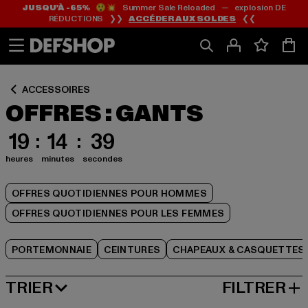
JUSQU’À -65%
😲💥 Summer Sale Reloaded — explosion DE
Passer
Passer
Passer
RÉDUCTIONS ❯❯
ACCÉDER AUX SOLDES
❮❮
au
au
au
Contenu
Pied
Grille
de
de
page
produits
ACCESSOIRES
OFFRES : GANTS
19
14
39
heures
minutes
secondes
OFFRES QUOTIDIENNES POUR HOMMES
OFFRES QUOTIDIENNES POUR LES FEMMES
PORTEMONNAIE
CEINTURES
CHAPEAUX & CASQUETTES
TRIER
FILTRER
MEILLEURES VENTES