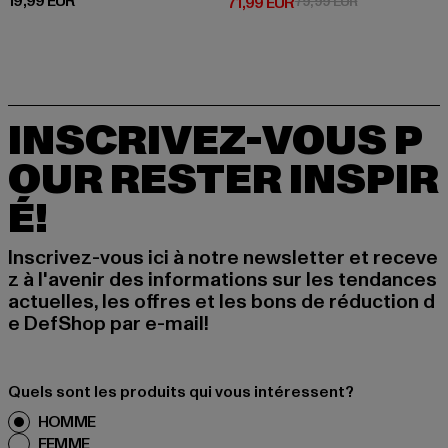
Prix courant: 19,99 EUR
19,99 EUR
Prix courant: 71,99 EUR
Prix en promot
71,99 EUR
79,99 EUR
INSCRIVEZ-VOUS P
OUR RESTER INSPIR
É!
Inscrivez-vous ici à notre newsletter et receve
z à l'avenir des informations sur les tendances
actuelles, les offres et les bons de réduction d
e DefShop par e-mail!
Quels sont les produits qui vous intéressent?
HOMME
FEMME