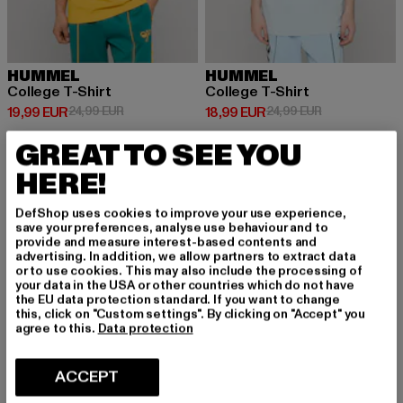
HUMMEL
HUMMEL
College T-Shirt
College T-Shirt
Prix courant: 19,99 EUR
Prix en promotion: 24,99 EUR
Prix courant: 18,99 EUR
Prix en promot
19,99 EUR
24,99 EUR
18,99 EUR
24,99 EUR
GREAT TO SEE YOU
HERE!
NOUVEAU
-35%
NOUVEAU
-30%
DefShop uses cookies to improve your use experience,
save your preferences, analyse use behaviour and to
provide and measure interest-based contents and
advertising. In addition, we allow partners to extract data
or to use cookies. This may also include the processing of
your data in the USA or other countries which do not have
the EU data protection standard. If you want to change
this, click on "Custom settings". By clicking on "Accept" you
agree to this.
Data protection
ACCEPT