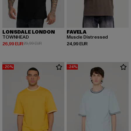
LONSDALE LONDON
FAVELA
TOWNHEAD
Muscle Distressed
Prix courant: 26,99 EUR
Prix en promotion: 29,99 EUR
Prix courant: 24,99 EUR
26,99 EUR
29,99 EUR
24,99 EUR
-20%
-24%