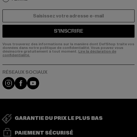
COURRIEL
S'INSCRIRE
Vous trouverez des informations sur la manière dont DefShop traite vos
données dans notre politique de confidentialité. Vous pouvez vous
désinscrire gratuitement à tout moment.
Lire la déclaration de
confidentialité.
Visit our Instagram page:
Visit our Facebook page:
Visit our YouTube channel:
GARANTIE DU PRIX LE PLUS BAS
PAIEMENT SÉCURISÉ