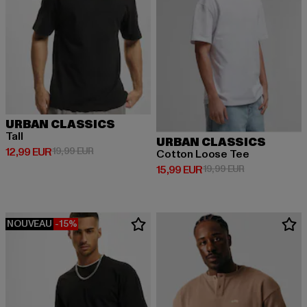
URBAN CLASSICS
Tall
URBAN CLASSICS
Prix courant: 12,99 EUR
Prix en promotion: 19,99 EUR
12,99 EUR
19,99 EUR
Cotton Loose Tee
Prix courant: 15,99 EUR
Prix en promot
15,99 EUR
19,99 EUR
NOUVEAU
-15%