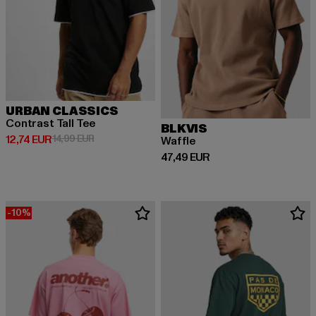
URBAN CLASSICS
Contrast Tall Tee
BLKVIS
Prix courant: 12,74 EUR
Prix en promotion: 14,99 EUR
12,74 EUR
14,99 EUR
Waffle
Prix courant: 47,49 EUR
47,49 EUR
-10%