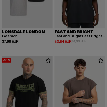
LONSDALE LONDON
FAST AND BRIGHT
Gearach
Fast and Bright Fast Bright Tee
Prix courant: 37,99 EUR
Prix courant: 32,84 EUR
Prix en promot
37,99 EUR
32,84 EUR
44,99 EUR
-10%