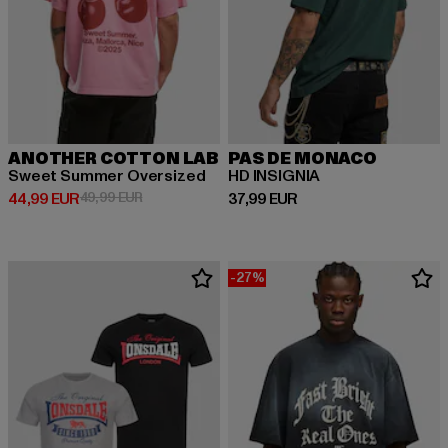
ANOTHER COTTON LAB
PAS DE MONACO
Sweet Summer Oversized
HD INSIGNIA
Prix courant: 44,99 EUR
Prix en promotion: 49,99 EUR
Prix courant: 37,99 EUR
44,99 EUR
49,99 EUR
37,99 EUR
-27%