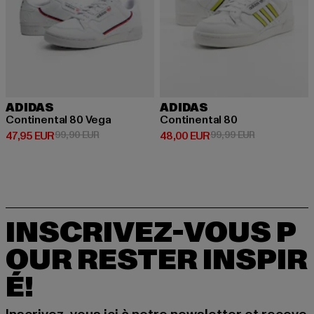
ADIDAS
ADIDAS
Continental 80 Vega
Continental 80
Prix courant: 47,95 EUR
Prix en promotion: 99,90 EUR
Prix courant: 48,00 EUR
Prix en promo
47,95 EUR
99,90 EUR
48,00 EUR
99,99 EUR
INSCRIVEZ-VOUS P
OUR RESTER INSPIR
É!