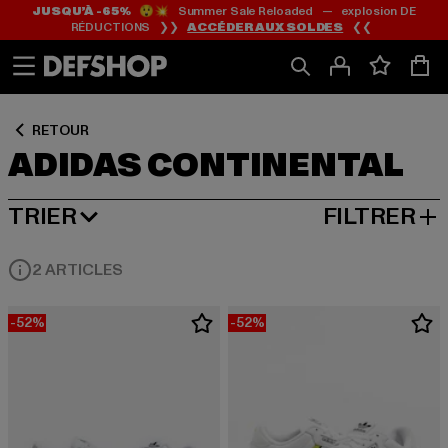
JUSQU’À -65%
😲💥 Summer Sale Reloaded — explosion DE
Passer
Passer
Passer
RÉDUCTIONS ❯❯
ACCÉDER AUX SOLDES
❮❮
au
au
au
Contenu
Pied
Grille
de
de
page
produits
RETOUR
ADIDAS CONTINENTAL
TRIER
FILTRER
MEILLEURES VENTES
2 ARTICLES
-52%
-52%