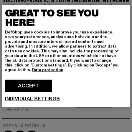
Inscrivez-vous ici à notre newsletter et receve
z à l'avenir des informations sur les tendances
GREAT TO SEE YOU
actuelles, les offres et les bons de réduction d
e DefShop par e-mail!
HERE!
DefShop uses cookies to improve your use experience,
save your preferences, analyse use behaviour and to
Quels sont les produits qui vous intéressent?
provide and measure interest-based contents and
advertising. In addition, we allow partners to extract data
HOMME
or to use cookies. This may also include the processing of
FEMME
your data in the USA or other countries which do not have
the EU data protection standard. If you want to change
this, click on "Custom settings". By clicking on "Accept" you
agree to this.
Data protection
COURRIEL
ACCEPT
S'INSCRIRE
INDIVIDUAL SETTINGS
Vous trouverez des informations sur la manière dont DefShop traite vos
données dans notre politique de confidentialité. Vous pouvez vous
désinscrire gratuitement à tout moment.
Lire la déclaration de
confidentialité.