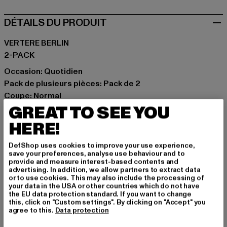
DÉTAILS DU PRODUIT
VERTERE BERLIN
2-PACK
Occasion: Quotidien
Pack de plusieurs pièces: Pack de 2
Coupe: Normal
GREAT TO SEE YOU
Marque: Vertere Berlin
Catégorie: Apparel
HERE!
Couleur: schwarz, weiß
Couleur du fabricant: rose embroidery
DefShop uses cookies to improve your use experience,
save your preferences, analyse use behaviour and to
Composition du matériau: 76% Coton, 22% Polyamide,
provide and measure interest-based contents and
2% Élasthanne
advertising. In addition, we allow partners to extract data
or to use cookies. This may also include the processing of
Art.Nr: VER-SOCKS72-23301
your data in the USA or other countries which do not have
the EU data protection standard. If you want to change
this, click on "Custom settings". By clicking on "Accept" you
agree to this.
Data protection
TAILLE