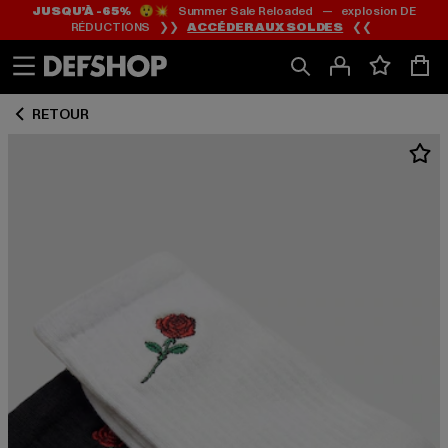
JUSQU’À -65%
😲💥 Summer Sale Reloaded — explosion DE
Passer
Passer
RÉDUCTIONS ❯❯
ACCÉDER AUX SOLDES
❮❮
au
au
Contenu
Pied
de
RETOUR
page