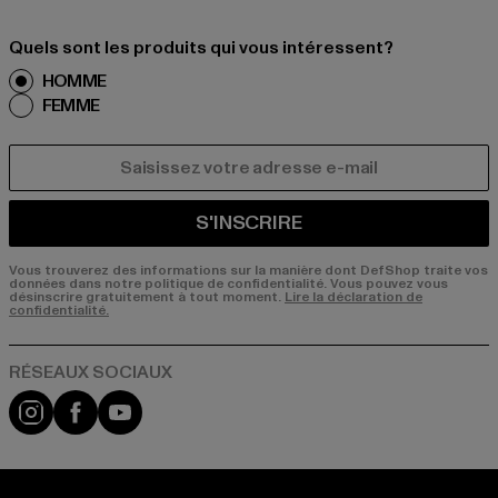
Quels sont les produits qui vous intéressent?
HOMME
FEMME
COURRIEL
S'INSCRIRE
Vous trouverez des informations sur la manière dont DefShop traite vos
données dans notre politique de confidentialité. Vous pouvez vous
désinscrire gratuitement à tout moment.
Lire la déclaration de
confidentialité.
Visit our Instagram page:
Visit our Facebook page:
Visit our YouTube channel: