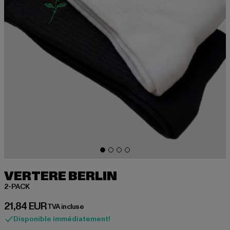
VERTERE BERLIN
2-PACK
Prix courant: 21,84 EUR
21,84 EUR
TVA incluse
Disponible immédiatement!