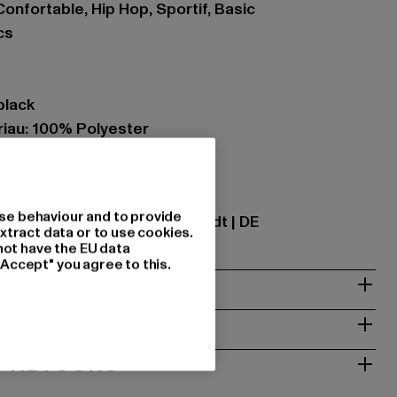
onfortable, Hip Hop, Sportif, Basic
cs
black
iau: 100% Polyester
tional GmbH |
info@tbint.de
se behaviour and to provide
traße 7 | 64372 Ober-Ramstadt | DE
xtract data or to use cookies.
not have the EU data
"Accept" you agree to this.
NTRETIEN
T RETOURS