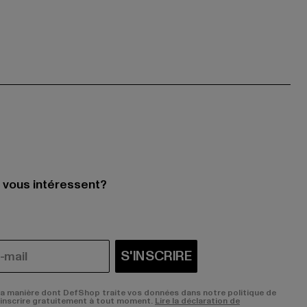
i vous intéressent?
S'INSCRIRE
la manière dont DefShop traite vos données dans notre politique de
sinscrire gratuitement à tout moment.
Lire la déclaration de