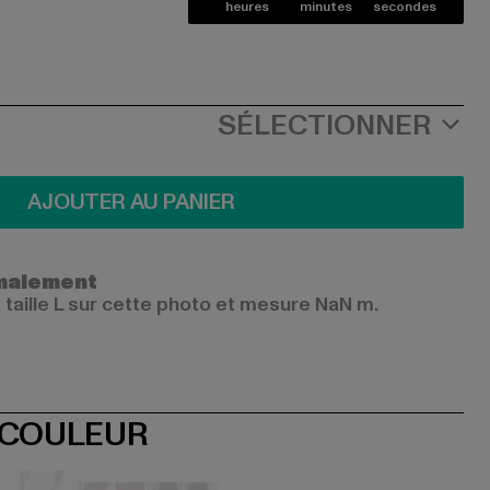
heures
minutes
secondes
SÉLECTIONNER
AJOUTER AU PANIER
ormalement
 taille L sur cette photo et mesure NaN m.
 COULEUR