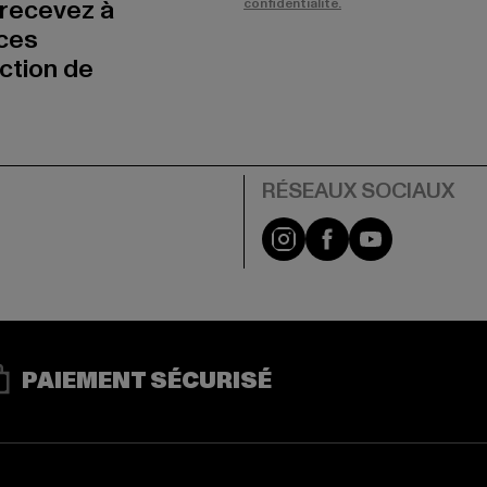
 recevez à
confidentialité.
nces
uction de
Visit our Instagram pa
Visit our Facebo
Visit our Y
PAIEMENT SÉCURISÉ