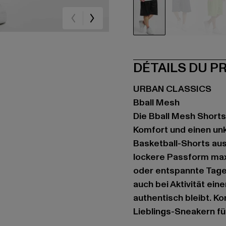
schwarz
blau
gr
DÉTAILS DU P
URBAN CLASSICS
Bball Mesh
Die Bball Mesh Shorts
Komfort und einen un
Basketball-Shorts aus
lockere Passform max
oder entspannte Tage.
auch bei Aktivität ein
authentisch bleibt. Ko
Lieblings-Sneakern fü