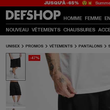
JUSQU’À -65%
😲💥 Summer
HOMME
FEMME
E
NOUVEAU
VÊTEMENTS
CHAUSSURES
ACC
UNISEX
PROMOS
VÊTEMENTS
PANTALONS
-47%