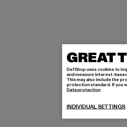
GREAT T
DefShop uses cookies to imp
and measure interest-based c
This may also include the pr
protection standard. If you w
Data protection
INDIVIDUAL SETTINGS