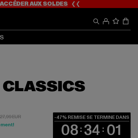
ACCÉDER AUX SOLDES
❮❮
S
 CLASSICS
3 EUR
Prix en promotion: 27,99 EUR
27,99 EUR
-47% REMISE SE TERMINE DANS
08
34
01
ement!