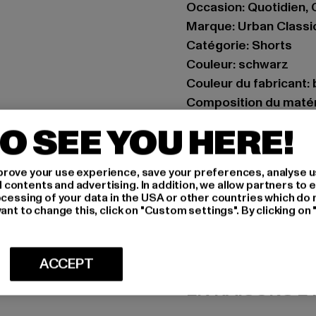
Occasion: Quotidien, C
Marque: Urban Classi
Catégorie: Shorts
Couleur: schwarz
Couleur du fabricant: 
Composition du matér
Art.Nr: TB046-00007
O SEE YOU HERE!
Fabricant: TB Interna
rove your use experience, save your preferences, analyse u
Dr.-Robert-Murjahn-S
ontents and advertising. In addition, we allow partners to e
ocessing of your data in the USA or other countries which do 
ant to change this, click on "Custom settings". By clicking on 
TAILLE
CONSEILS D'E
ACCEPT
LIVRAISONS E