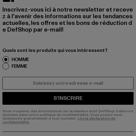
Inscrivez-vous ici à notre newsletter et receve
z à l'avenir des informations sur les tendances
actuelles, les offres et les bons de réduction d
e DefShop par e-mail!
Quels sont les produits qui vous intéressent?
HOMME
FEMME
COURRIEL
S'INSCRIRE
Vous trouverez des informations sur la manière dont DefShop traite vos
données dans notre politique de confidentialité. Vous pouvez vous
désinscrire gratuitement à tout moment.
Lire la déclaration de
confidentialité.