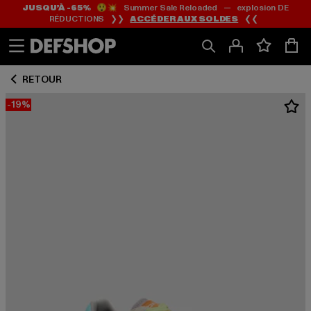
JUSQU’À -65%
😲💥 Summer Sale Reloaded — explosion DE
Passer
Passer
RÉDUCTIONS ❯❯
ACCÉDER AUX SOLDES
❮❮
au
au
Contenu
Pied
de
RETOUR
page
-19%