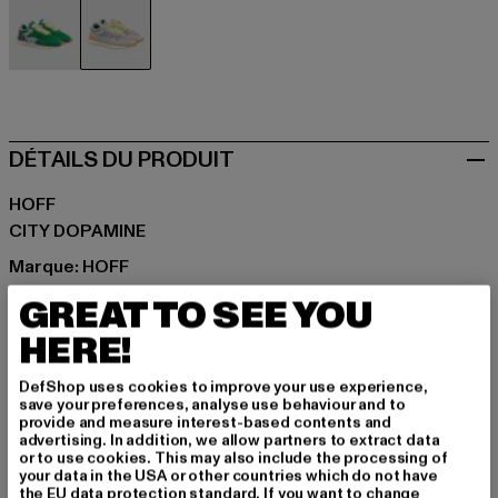
grün
grau
DÉTAILS DU PRODUIT
HOFF
CITY DOPAMINE
Marque: HOFF
Catégorie: Sneakers Low
GREAT TO SEE YOU
Couleur: grau
HERE!
Couleur du fabricant: grey
Matériau supérieur: autre matière, Suede
DefShop uses cookies to improve your use experience,
Doublure: Textile
save your preferences, analyse use behaviour and to
provide and measure interest-based contents and
Art.Nr: 126020-DOPAMINE-00111
advertising. In addition, we allow partners to extract data
or to use cookies. This may also include the processing of
your data in the USA or other countries which do not have
Fabricant: THE HOFF BRAND S.L |
the EU data protection standard. If you want to change