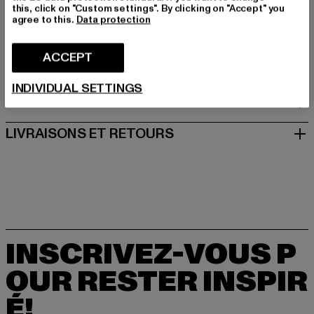
hello@thehoffbrand.com
this, click on "Custom settings". By clicking on "Accept" you
agree to this.
Data protection
Juan de Villanueva 8 | 3203 Elche | ES
ACCEPT
TAILLE
INDIVIDUAL SETTINGS
CONSEILS D'ENTRETIEN
LIVRAISONS ET RETOURS
INSCRIVEZ-VOUS P
OUR RESTER INSPIR
É!