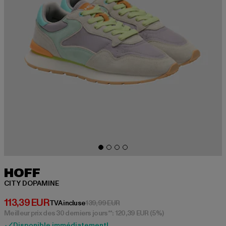
HOFF
CITY DOPAMINE
Prix courant: 113,39 EUR
113,39 EUR
Prix en promotion: 139,99 EUR
TVA incluse
139,99 EUR
Meilleur prix des 30 derniers jours**: 120,39 EUR
(5%)
Disponible immédiatement!