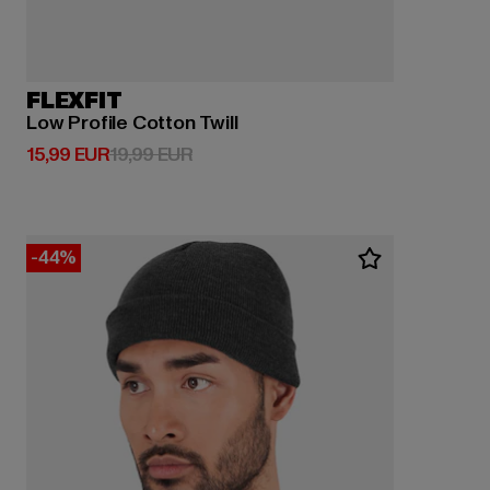
FLEXFIT
Low Profile Cotton Twill
Prix courant: 15,99 EUR
Prix en promotion: 19,99 EUR
15,99 EUR
19,99 EUR
-44%