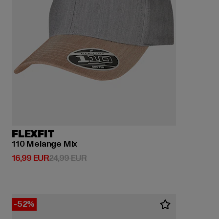
FLEXFIT
110 Melange Mix
Prix courant: 16,99 EUR
Prix en promotion: 24,99 EUR
16,99 EUR
24,99 EUR
-52%