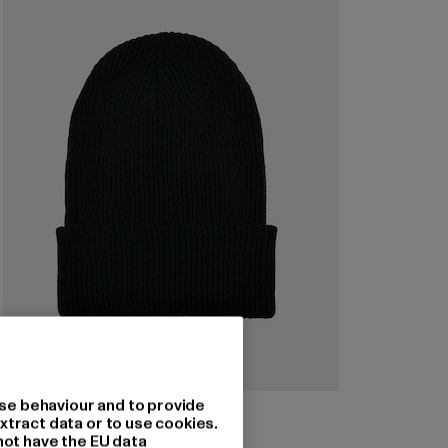
se behaviour and to provide
FLEXFIT
xtract data or to use cookies.
Essentials Yarn Ribbed Knit
not have the EU data