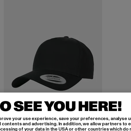
O SEE YOU HERE!
rove your use experience, save your preferences, analyse u
FLEXFIT
ontents and advertising. In addition, we allow partners to e
5-Panel Curved Classic
ocessing of your data in the USA or other countries which do 