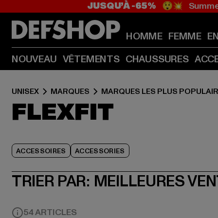
JUSQU’À -65%
😲💥 Summer
HOMME
FEMME
E
NOUVEAU
VÊTEMENTS
CHAUSSURES
ACC
UNISEX
MARQUES
MARQUES LES PLUS POPULAI
FLEXFIT
ACCESSOIRES
ACCESSORIES
TRIER PAR:
MEILLEURES VE
54 ARTICLES