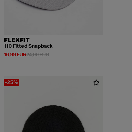
FLEXFIT
110 Fitted Snapback
Prix courant: 16,99 EUR
Prix en promotion: 24,99 EUR
16,99 EUR
24,99 EUR
-25%