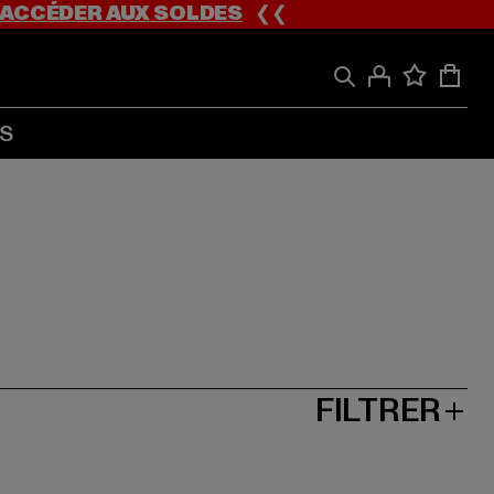
ACCÉDER AUX SOLDES
❮❮
S
FILTRER