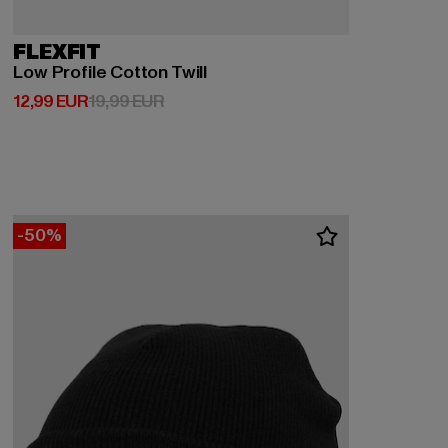
FLEXFIT
Low Profile Cotton Twill
Prix courant: 12,99 EUR
Prix en promotion: 19,99 EUR
12,99 EUR
19,99 EUR
-50%