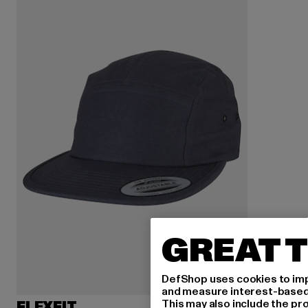
GREAT T
DefShop uses cookies to imp
and measure interest-based c
This may also include the pr
FLEXFIT