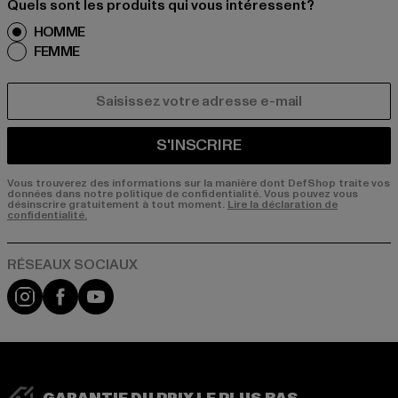
Quels sont les produits qui vous intéressent?
HOMME
FEMME
COURRIEL
S'INSCRIRE
Vous trouverez des informations sur la manière dont DefShop traite vos
données dans notre politique de confidentialité. Vous pouvez vous
désinscrire gratuitement à tout moment.
Lire la déclaration de
confidentialité.
Visit our Instagram page:
Visit our Facebook page:
Visit our YouTube channel: