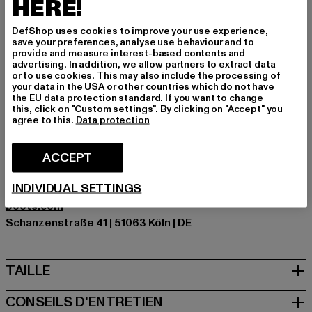
insuffle une dose de confiance à n'importe quelle tenue.
HERE!
Une sneaker distinctive qui marque les esprits sans en
DefShop uses cookies to improve your use experience,
faire trop.
save your preferences, analyse use behaviour and to
provide and measure interest-based contents and
Marque: Buffalo
advertising. In addition, we allow partners to extract data
Catégorie: Sneakers Low
or to use cookies. This may also include the processing of
your data in the USA or other countries which do not have
Couleur: blau
the EU data protection standard. If you want to change
Couleur du fabricant: blue
this, click on "Custom settings". By clicking on "Accept" you
agree to this.
Data protection
Matériau supérieur: autre matière
Doublure: autres matières
Art.Nr: PD00016285-00064
ACCEPT
INDIVIDUAL SETTINGS
Fabricant: Buffalo Boots GmbH |
service-de@buffalo-
boots.com
Schanzenstraße 41 | 51063 Köln | DE
TAILLE
CONSEILS D'ENTRETIEN