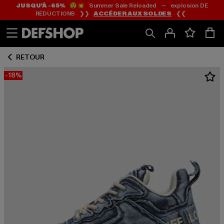
JUSQU’À -65%
😲💥 Summer Sale Reloaded — explosion DE
Passer
Passer
RÉDUCTIONS ❯❯
ACCÉDER AUX SOLDES
❮❮
au
au
Contenu
Pied
de
RETOUR
page
-18%