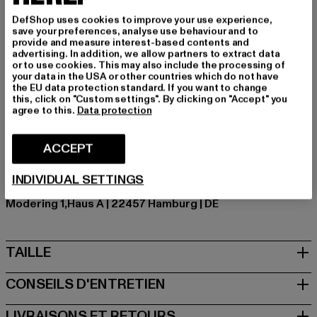
avec des baskets ou plus élégant avec des bottes. Un
DefShop uses cookies to improve your use experience,
essentiel simple qui allie sans effort confort et style.
save your preferences, analyse use behaviour and to
provide and measure interest-based contents and
Marque: Cloud5ive
advertising. In addition, we allow partners to extract data
or to use cookies. This may also include the processing of
Catégorie: Vêtements
your data in the USA or other countries which do not have
Couleur: grün
the EU data protection standard. If you want to change
this, click on "Custom settings". By clicking on "Accept" you
Couleur du fabricant: green
agree to this.
Data protection
Composition du matériau: 95% Polyester, 5% Élasthanne
Art.Nr: 24046028-00110
ACCEPT
Fabricant: Bestseller Textilhandels GmbH |
INDIVIDUAL SETTINGS
hamburg@bestseller.com
Modering 1,Haus A | 22457 Hamburg | DE
TAILLE
CONSEILS D'ENTRETIEN
LIVRAISONS ET RETOURS