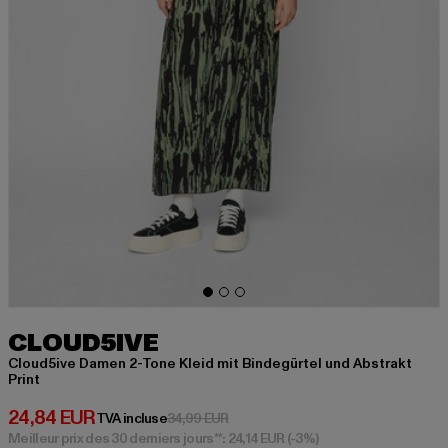
CLOUD5IVE
Cloud5ive Damen 2-Tone Kleid mit Bindegürtel und Abstrakt
Print
Prix courant: 24,84 EUR
24,84 EUR
Prix en promotion: 34,99 EUR
TVA incluse
34,99 EUR
Meilleur prix des 30 derniers jours**: 24,14 EUR
(-3%)