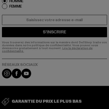
HOMME
FEMME
COURRIEL
S'INSCRIRE
Vous trouverez des informations sur la manière dont DefShop traite vos
données dans notre politique de confidentialité. Vous pouvez vous
désinscrire gratuitement à tout moment.
Lire la déclaration de
confidentialité.
Visit our Instagram page:
Visit our Facebook page:
Visit our YouTube channel:
GARANTIE DU PRIX LE PLUS BAS