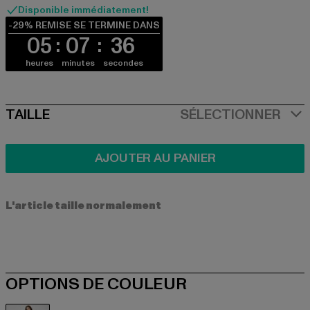
Disponible immédiatement!
-29% REMISE SE TERMINE DANS
05
07
36
heures
minutes
secondes
SIZE
TAILLE
SÉLECTIONNER
AJOUTER AU PANIER
L'article taille normalement
OPTIONS DE COULEUR