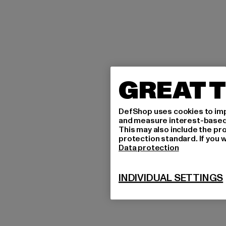
GREAT T
DefShop uses cookies to imp
and measure interest-based c
This may also include the pr
protection standard. If you w
Data protection
INDIVIDUAL SETTINGS