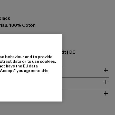
black
iau: 100% Coton
tional GmbH |
info@tbint.de
traße 7 | 64372 Ober-Ramstadt | DE
se behaviour and to provide
xtract data or to use cookies.
not have the EU data
"Accept" you agree to this.
NTRETIEN
T RETOURS