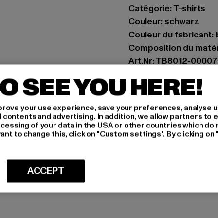
Catégorie: T-shirts
Couleur: schwarz
Couleur du fabricant: 
Composition du matér
Art.Nr: TB8012-00007
O SEE YOU HERE!
Fabricant: TB Interna
Dr.-Robert-Murjahn-S
rove your use experience, save your preferences, analyse u
ontents and advertising. In addition, we allow partners to e
ocessing of your data in the USA or other countries which do 
TAILLE
ant to change this, click on "Custom settings". By clicking on 
CONSEILS D'E
ACCEPT
LIVRAISONS E