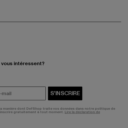
i vous intéressent?
S'INSCRIRE
la manière dont DefShop traite vos données dans notre politique de
sinscrire gratuitement à tout moment.
Lire la déclaration de