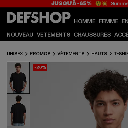
JUSQU’À -65%
😲💥 Summer
HOMME
FEMME
E
NOUVEAU
VÊTEMENTS
CHAUSSURES
ACC
UNISEX
PROMOS
VÊTEMENTS
HAUTS
T-SHI
-20%