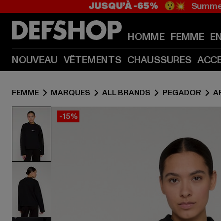
JUSQU’À -65%
😲💥 Summer
HOMME
FEMME
E
NOUVEAU
VÊTEMENTS
CHAUSSURES
ACC
FEMME
MARQUES
ALL BRANDS
PEGADOR
A
-15%