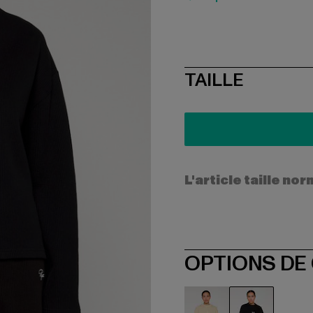
SIZE
TAILLE
L'article taille n
OPTIONS DE