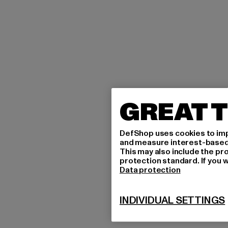
GREAT T
DefShop uses cookies to imp
and measure interest-based c
This may also include the pr
protection standard. If you w
Data protection
INDIVIDUAL SETTINGS