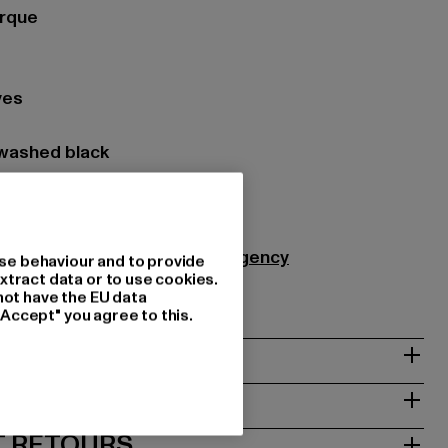
arque
ves
 washed black
iau: 100% Coton
921
Agency GmbH |
info@themad.agency
se behaviour and to provide
xtract data or to use cookies.
48282 Emsdetten | DE
not have the EU data
"Accept" you agree to this.
NTRETIEN
T RETOURS