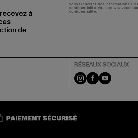
Vous trouverez des informations sur 
confidentialité. Vous pouvez vous dé
 recevez à
confidentialité.
nces
uction de
Visit our Instagram pa
Visit our Facebo
Visit our Y
PAIEMENT SÉCURISÉ