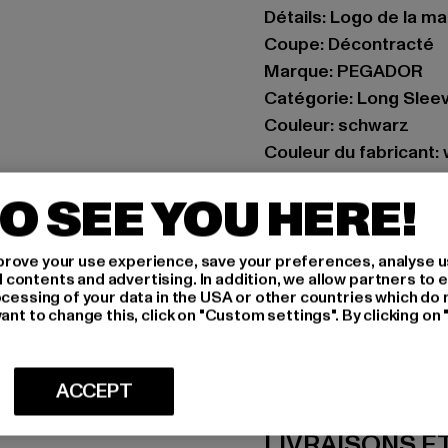
Détails: Logo de la m
Coupe: Décontracté
Marque: PEGADOR
Catégorie: Long Slee
Couleur: schwarz
Couleur du fabricant:
Composition du matér
O SEE YOU HERE!
Art.Nr: PGDR6924-01
Fabricant: The Mad 
rove your use experience, save your preferences, analyse u
ontents and advertising. In addition, we allow partners to e
Hollefeldstraße 16 | 
ocessing of your data in the USA or other countries which do 
ant to change this, click on "Custom settings". By clicking on 
TAILLE
ACCEPT
CONSEILS D'E
LIVRAISONS E