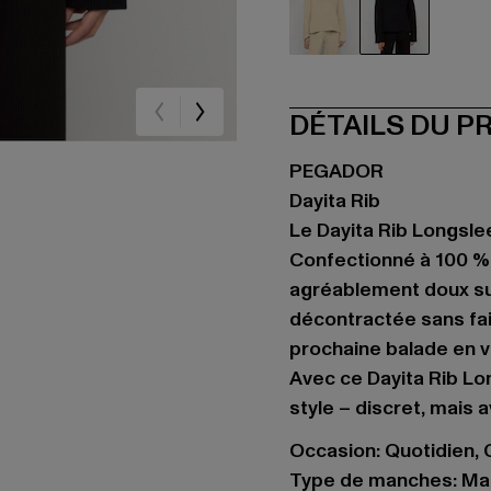
beige
schwarz
DÉTAILS DU P
PEGADOR
Dayita Rib
Le Dayita Rib Longsle
Confectionné à 100 % 
agréablement doux su
décontractée sans fai
prochaine balade en v
Avec ce Dayita Rib Lo
style – discret, mais a
Occasion: Quotidien, C
Type de manches: Ma