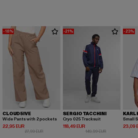
-18%
-21%
-23%
CLOUD5IVE
SERGIO TACCHINI
KARL 
Wide Pants with 2 pockets
Cryo 025 Tracksuit
Small S
Prix courant: 22,95 EUR
Prix courant: 118,49 EUR
Prix co
22,95 EUR
118,49 EUR
23,09 
Prix en promotion: 27,99 EUR
Prix en promotio
27,99 EUR
149,99 EUR