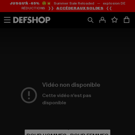
JUSQU’À -65%
😲💥 Summer Sale Reloaded — explosion DE
Passer
Passer
RÉDUCTIONS ❯❯
ACCÉDER AUX SOLDES
❮❮
au
au
Contenu
Pied
de
page
Vidéo non disponible
Cette vidéo n'est pas
disponible