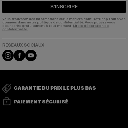
S'INSCRIRE
Vous trouverez des informations sur la manière dont DefShop traite vos
données dans notre politique de confidentialité. Vous pouvez vous
désinscrire gratuitement à tout moment.
Lire la déclaration de
confidentialité.
Visit our Instagram page:
Visit our Facebook page:
Visit our YouTube channel:
GARANTIE DU PRIX LE PLUS BAS
PAIEMENT SÉCURISÉ