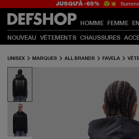
JUSQU’À -65%
😲💥 Summer
HOMME
FEMME
E
NOUVEAU
VÊTEMENTS
CHAUSSURES
ACC
UNISEX
MARQUES
ALL BRANDS
FAVELA
VÊT