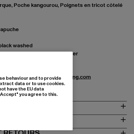
arque, Poche kangourou, Poignets en tricot côtelé
capuche
 black washed
iau: 70% Coton, 30% Polyester
MBWH-062-00709
ution GmbH |
Info@favelaclothing.com
se behaviour and to provide
xtract data or to use cookies.
9A | 40880 Rattingen | DE
not have the EU data
"Accept" you agree to this.
NTRETIEN
T RETOURS