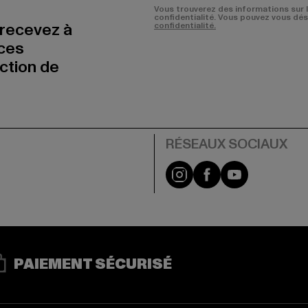
Vous trouverez des informations sur 
confidentialité. Vous pouvez vous dé
 recevez à
confidentialité.
nces
uction de
Visit our Instagram pa
Visit our Facebo
Visit our Y
PAIEMENT SÉCURISÉ