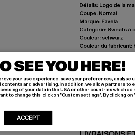
Détails: Logo de la m
Coupe: Normal
Marque: Favela
Catégorie: Sweats à 
Couleur: schwarz
Couleur du fabricant:
Composition du matér
O SEE YOU HERE!
Art.Nr: FAV-Q126-F
Fabricant: AD Distrib
rove your use experience, save your preferences, analyse u
ontents and advertising. In addition, we allow partners to e
CHRISTINENSTRASSE 1
ocessing of your data in the USA or other countries which do 
ant to change this, click on "Custom settings". By clicking on 
TAILLE
ACCEPT
CONSEILS D'E
LIVRAISONS E