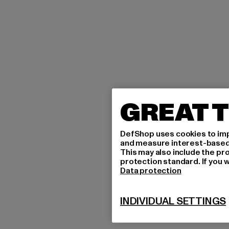
GREAT T
DefShop uses cookies to imp
and measure interest-based c
This may also include the pr
protection standard. If you w
Data protection
INDIVIDUAL SETTINGS