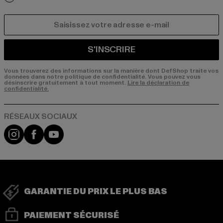
COURRIEL
S'INSCRIRE
Vous trouverez des informations sur la manière dont DefShop traite vos
données dans notre politique de confidentialité. Vous pouvez vous
désinscrire gratuitement à tout moment.
Lire la déclaration de
confidentialité.
Visit our Instagram page:
Visit our Facebook page:
Visit our YouTube channel:
GARANTIE DU PRIX LE PLUS BAS
PAIEMENT SÉCURISÉ