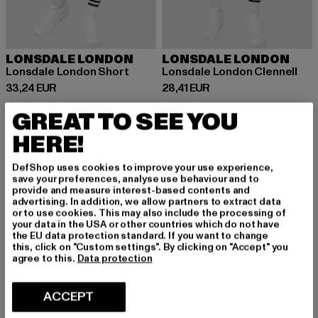
LONSDALE LONDON
LONSDALE LONDON
Lonsdale London Short
Lonsdale London Clennell
Prix courant: 33,24 EUR
Prix courant: 28,41 EUR
33,24 EUR
28,41 EUR
GREAT TO SEE YOU
HERE!
-15%
DefShop uses cookies to improve your use experience,
save your preferences, analyse use behaviour and to
provide and measure interest-based contents and
advertising. In addition, we allow partners to extract data
or to use cookies. This may also include the processing of
your data in the USA or other countries which do not have
the EU data protection standard. If you want to change
this, click on "Custom settings". By clicking on "Accept" you
agree to this.
Data protection
ACCEPT