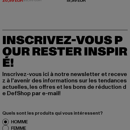
Prix courant: 26,99 EUR
Prix courant: 19,99 EUR
26,99 EUR
19,99 EUR
INSCRIVEZ-VOUS P
OUR RESTER INSPIR
É!
Inscrivez-vous ici à notre newsletter et receve
z à l'avenir des informations sur les tendances
actuelles, les offres et les bons de réduction d
e DefShop par e-mail!
Quels sont les produits qui vous intéressent?
HOMME
FEMME