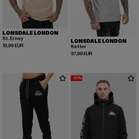
LONSDALE LONDON
St. Erney
LONSDALE LONDON
Prix courant: 19,99 EUR
19,99 EUR
Setter
Prix courant: 37,99 EUR
37,99 EUR
-10%