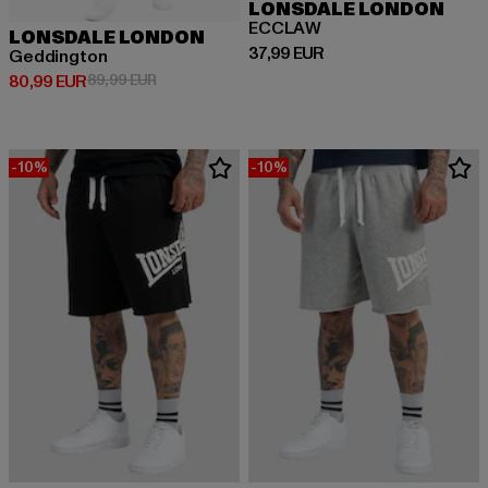
LONSDALE LONDON
ECCLAW
LONSDALE LONDON
Prix courant: 37,99 EUR
37,99 EUR
Geddington
Prix courant: 80,99 EUR
Prix en promotion: 89,99 EUR
80,99 EUR
89,99 EUR
-10%
-10%