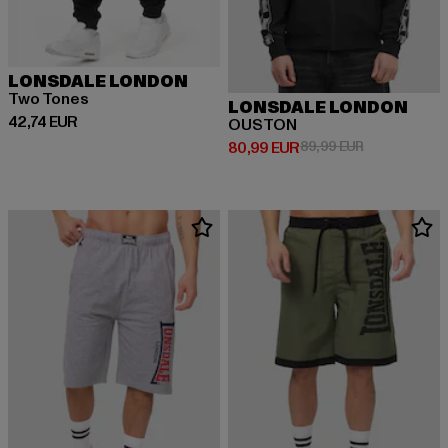
LONSDALE LONDON
Two Tones
LONSDALE LONDON
Prix courant: 42,74 EUR
42,74 EUR
OUSTON
Prix courant: 80,99 EUR
Prix en promo
80,99 EUR
89,99 EUR