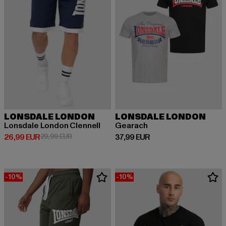
LONSDALE LONDON
LONSDALE LONDON
Lonsdale London Clennell
Gearach
Prix courant: 26,99 EUR
Prix en promotion: 29,99 EUR
Prix courant: 37,99 EUR
26,99 EUR
29,99 EUR
37,99 EUR
-10%
-10%