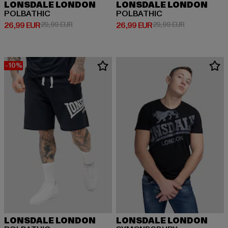
LONSDALE LONDON
LONSDALE LONDON
POLBATHIC
POLBATHIC
Prix courant: 26,99 EUR
Prix en promotion: 29,99 EUR
Prix courant: 26,99 EUR
Prix en promo
26,99 EUR
29,99 EUR
26,99 EUR
29,99 EUR
-10%
LONSDALE LONDON
LONSDALE LONDON