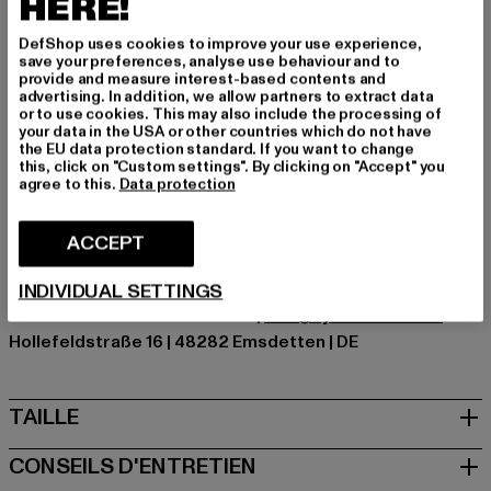
HERE!
– facile avec un hoodie, net avec un t-shirt épuré. C'est
une pièce OG qui supporte le quotidien et garde
DefShop uses cookies to improve your use experience,
save your preferences, analyse use behaviour and to
toujours son standing. Construis ta tenue signature
provide and measure interest-based contents and
autour de ce look épuré.
advertising. In addition, we allow partners to extract data
or to use cookies. This may also include the processing of
Marque: 2Y Studios
your data in the USA or other countries which do not have
the EU data protection standard. If you want to change
Catégorie: Jeans coupe droite
this, click on "Custom settings". By clicking on "Accept" you
Couleur: grau
agree to this.
Data protection
Couleur du fabricant: grey
Composition du matériau: 100% Coton
ACCEPT
Art.Nr: J-S-10001-00111
INDIVIDUAL SETTINGS
Fabricant: 2Y Premium GmbH |
info@2y-studios.com
Hollefeldstraße 16 | 48282 Emsdetten | DE
TAILLE
CONSEILS D'ENTRETIEN