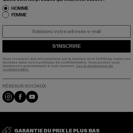
HOMME
FEMME
COURRIEL
S'INSCRIRE
Vous trouverez des informations sur la manière dont DefShop traite vos
données dans notre politique de confidentialité. Vous pouvez vous
désinscrire gratuitement à tout moment.
Lire la déclaration de
confidentialité.
Visit our Instagram page:
Visit our Facebook page:
Visit our YouTube channel:
GARANTIE DU PRIX LE PLUS BAS