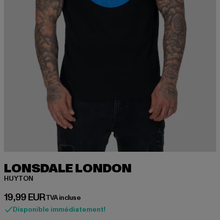
LONSDALE LONDON
HUYTON
Prix courant: 19,99 EUR
19,99 EUR
TVA incluse
Disponible immédiatement!