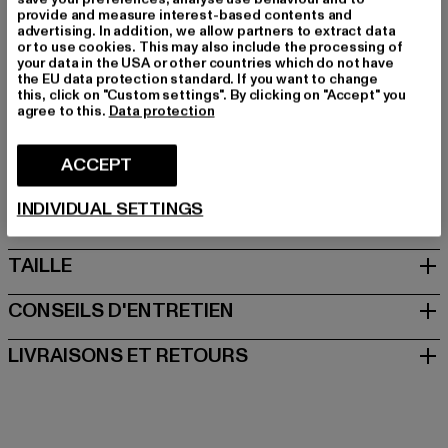
Marque: Lonsdale London
provide and measure interest-based contents and
Catégorie: T-Shirts
advertising. In addition, we allow partners to extract data
or to use cookies. This may also include the processing of
Couleur: schwarz
your data in the USA or other countries which do not have
Couleur du fabricant: black/white/blue/red
the EU data protection standard. If you want to change
this, click on "Custom settings". By clicking on "Accept" you
Composition du matériau: 100% Coton
agree to this.
Data protection
Art.Nr: 117847-23035
ACCEPT
Fabricant: Punch GmbH |
info@punch-gmbh.de
Im Taubental 15a | 41468 Neuss | DE
INDIVIDUAL SETTINGS
TAILLE
CONSEILS D'ENTRETIEN
LIVRAISONS ET RETOURS