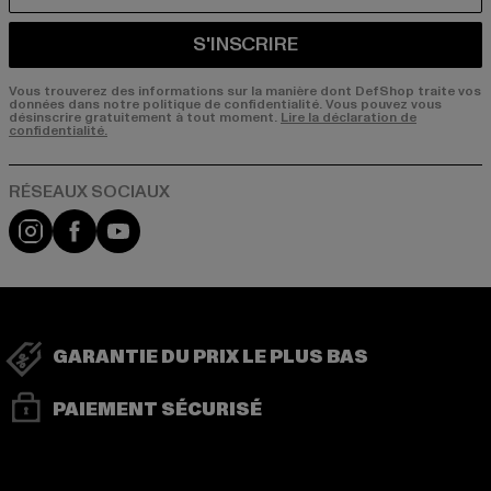
S'INSCRIRE
Vous trouverez des informations sur la manière dont DefShop traite vos
données dans notre politique de confidentialité. Vous pouvez vous
désinscrire gratuitement à tout moment.
Lire la déclaration de
confidentialité.
Visit our Instagram page:
Visit our Facebook page:
Visit our YouTube channel:
GARANTIE DU PRIX LE PLUS BAS
PAIEMENT SÉCURISÉ