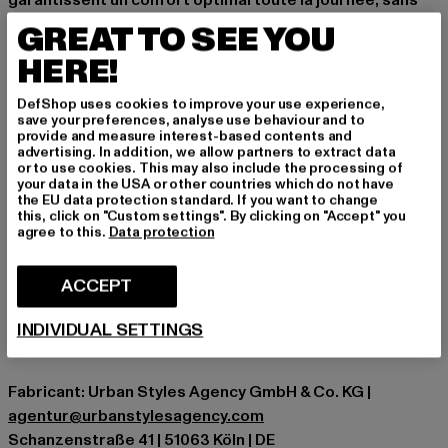
garantissent un confort optimal toute la journée, sans
compromis sur le style. Un essentiel qui ne devrait
GREAT TO SEE YOU
manquer dans aucune collection de chaussures.
HERE!
Occasion: Quotidien
Types de fermeture: Lacets
DefShop uses cookies to improve your use experience,
save your preferences, analyse use behaviour and to
Hauteur de tige: low top
provide and measure interest-based contents and
Marque: K1X
advertising. In addition, we allow partners to extract data
or to use cookies. This may also include the processing of
Catégorie: Sneakers Low
your data in the USA or other countries which do not have
Couleur: weiß
the EU data protection standard. If you want to change
this, click on "Custom settings". By clicking on "Accept" you
Couleur du fabricant: white/black
agree to this.
Data protection
Matériau supérieur: Cuir
Doublure: autres matières, Textile
ACCEPT
Remarque: Contient des parties non textiles d'origine
animale.
INDIVIDUAL SETTINGS
Art.Nr: 1184327-01248
Fabricant: Urban Styles Agency GmbH & Co. KG |
agentur@urbanstylesagency.com
Schanzenstraße 41 | 51063 Köln | DE