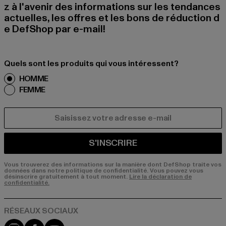
z à l'avenir des informations sur les tendances
actuelles, les offres et les bons de réduction d
e DefShop par e-mail!
Quels sont les produits qui vous intéressent?
HOMME
FEMME
COURRIEL
S'INSCRIRE
Vous trouverez des informations sur la manière dont DefShop traite vos
données dans notre politique de confidentialité. Vous pouvez vous
désinscrire gratuitement à tout moment.
Lire la déclaration de
confidentialité.
Visit our Instagram page:
Visit our Facebook page:
Visit our YouTube channel: