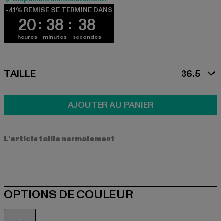
-41% REMISE SE TERMINE DANS
20
38
38
heures
minutes
secondes
SIZE
TAILLE
36.5
AJOUTER AU PANIER
L'article taille normalement
OPTIONS DE COULEUR