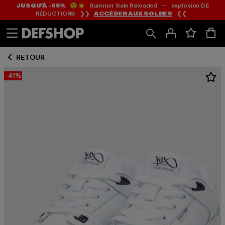
JUSQU’À -65%
😲💥 Summer Sale Reloaded — explosion DE
Passer
Passer
RÉDUCTIONS ❯❯
ACCÉDER AUX SOLDES
❮❮
au
au
Contenu
Pied
de
RETOUR
page
-41%