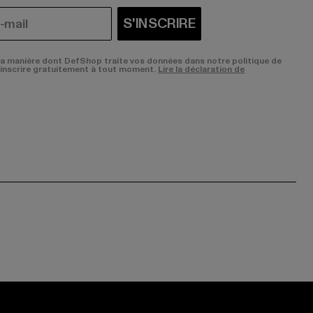
S'INSCRIRE
la manière dont DefShop traite vos données dans notre politique de
sinscrire gratuitement à tout moment.
Lire la déclaration de
ge:
ok page:
ouTube channel: