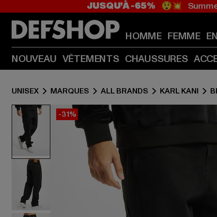
JUSQU’À -65%
😲💥 Summer
HOMME
FEMME
E
NOUVEAU
VÊTEMENTS
CHAUSSURES
ACC
UNISEX
MARQUES
ALL BRANDS
KARL KANI
B
-31%