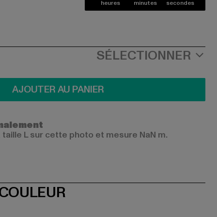
heures
minutes
secondes
SÉLECTIONNER
AJOUTER AU PANIER
ormalement
 taille L sur cette photo et mesure NaN m.
 COULEUR