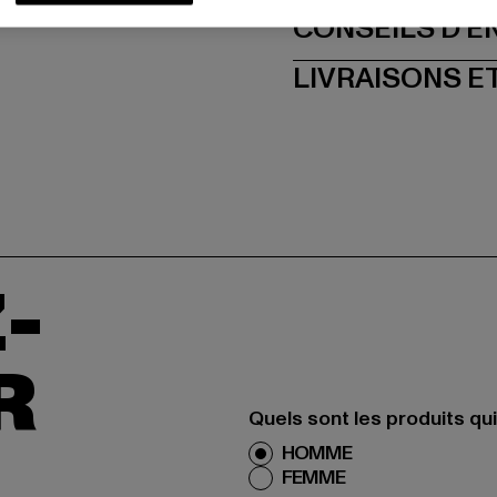
CONSEILS D'E
LIVRAISONS E
-
R
Quels sont les produits qu
HOMME
FEMME