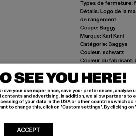
Types de fermeture: 
Détails: Logo de la m
de rangement
Coupe: Baggy
Marque: Karl Kani
Catégorie: Baggys
Couleur: schwarz
Couleur du fabricant:
Composition du matér
O SEE YOU HERE!
Art.Nr: 6000948-007
rove your use experience, save your preferences, analyse u
Fabricant: Urban Styl
ontents and advertising. In addition, we allow partners to e
agentur@urbanstyle
ocessing of your data in the USA or other countries which do 
ant to change this, click on "Custom settings". By clicking on 
Schanzenstraße 41 | 5
TAILLE
ACCEPT