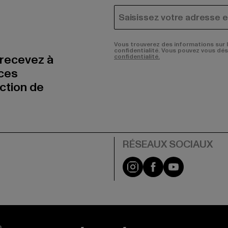
COURRIEL
Vous trouverez des informations sur 
confidentialité. Vous pouvez vous dé
 recevez à
confidentialité.
nces
uction de
Visit our Instagram pa
Visit our Facebo
Visit our Y