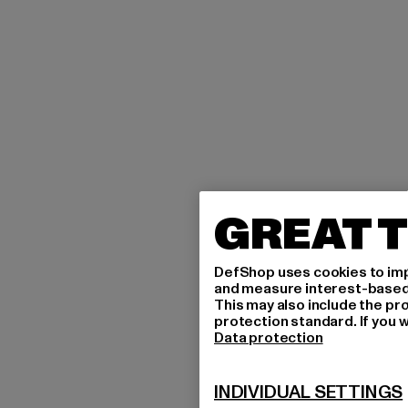
GREAT T
DefShop uses cookies to imp
and measure interest-based c
This may also include the pr
protection standard. If you w
Data protection
INDIVIDUAL SETTINGS