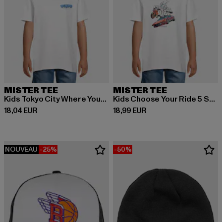
MISTER TEE
MISTER TEE
Kids Tokyo City Where Your Future Begins Tee
Kids Choose Your Ride 5 Stars Tee
Prix courant: 18,04 EUR
Prix courant: 18,99 EUR
18,04 EUR
18,99 EUR
NOUVEAU
-25%
-50%