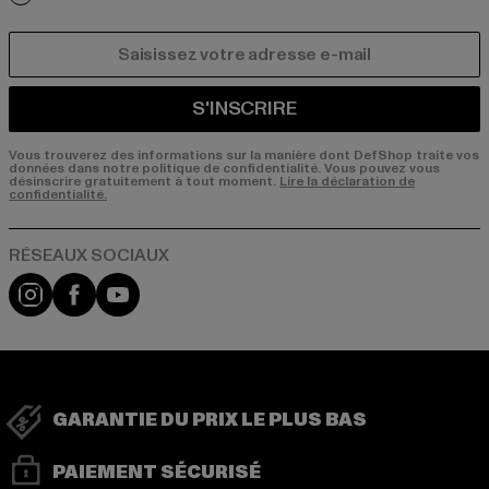
COURRIEL
S'INSCRIRE
Vous trouverez des informations sur la manière dont DefShop traite vos
données dans notre politique de confidentialité. Vous pouvez vous
désinscrire gratuitement à tout moment.
Lire la déclaration de
confidentialité.
Visit our Instagram page:
Visit our Facebook page:
Visit our YouTube channel:
GARANTIE DU PRIX LE PLUS BAS
PAIEMENT SÉCURISÉ