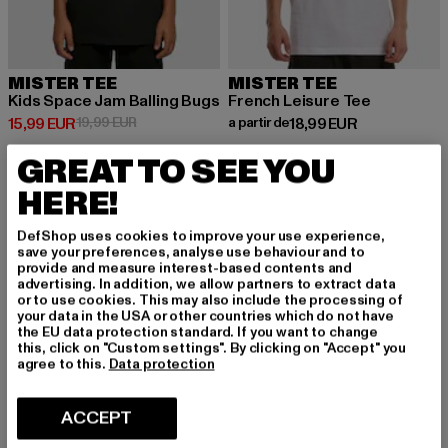
MISTER TEE
MISTER TEE
Kids Space Jam Balling Bugs
French Leisure Tee
Prix courant: 15,99 EUR
Prix en promotion: 19,99 EUR
Prix courant: A partir de 18,99 E
15,99 EUR
19,99 EUR
a partir de
18,99 EUR
GREAT TO SEE YOU
HERE!
-33%
DefShop uses cookies to improve your use experience,
save your preferences, analyse use behaviour and to
provide and measure interest-based contents and
advertising. In addition, we allow partners to extract data
or to use cookies. This may also include the processing of
your data in the USA or other countries which do not have
the EU data protection standard. If you want to change
this, click on "Custom settings". By clicking on "Accept" you
agree to this.
Data protection
ACCEPT