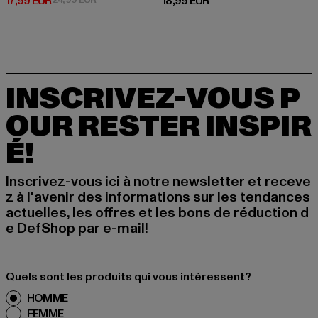
Prix courant: 17,99 EUR
Prix courant: 18,99 EUR
17,99 EUR
18,99 EUR
INSCRIVEZ-VOUS P
OUR RESTER INSPIR
É!
Inscrivez-vous ici à notre newsletter et receve
z à l'avenir des informations sur les tendances
actuelles, les offres et les bons de réduction d
e DefShop par e-mail!
Quels sont les produits qui vous intéressent?
HOMME
FEMME