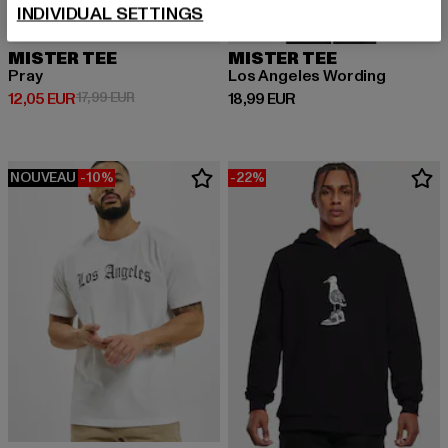
INDIVIDUAL SETTINGS
MISTER TEE
MISTER TEE
Pray
Los Angeles Wording
Prix courant: 12,05 EUR
Prix en promotion: 17,99 EUR
Prix courant: 18,99 EUR
12,05 EUR
17,99 EUR
18,99 EUR
NOUVEAU
-10%
-22%