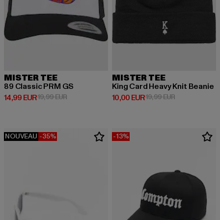
MISTER TEE
MISTER TEE
89 Classic PRM GS
King Card Heavy Knit Beanie
Prix courant: 14,99 EUR
Prix en promotion: 19,99 EUR
Prix courant: 10,00 EUR
Prix en promot
14,99 EUR
19,99 EUR
10,00 EUR
19,99 EUR
NOUVEAU
-35%
-13%