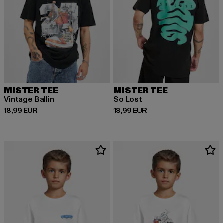
MISTER TEE
MISTER TEE
Vintage Ballin
So Lost
Prix courant: 18,99 EUR
Prix courant: 18,99 EUR
18,99 EUR
18,99 EUR