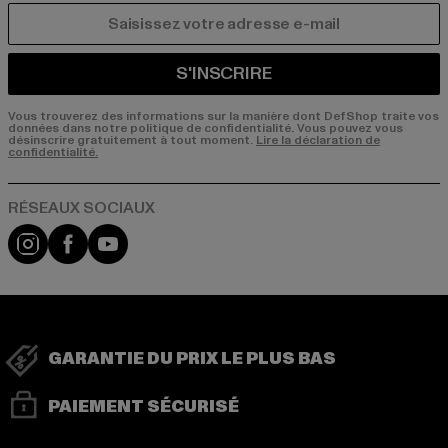
COURRIEL
S'INSCRIRE
Vous trouverez des informations sur la manière dont DefShop traite vos
données dans notre politique de confidentialité. Vous pouvez vous
désinscrire gratuitement à tout moment.
Lire la déclaration de
confidentialité.
Visit our Instagram page:
Visit our Facebook page:
Visit our YouTube channel:
GARANTIE DU PRIX LE PLUS BAS
PAIEMENT SÉCURISÉ