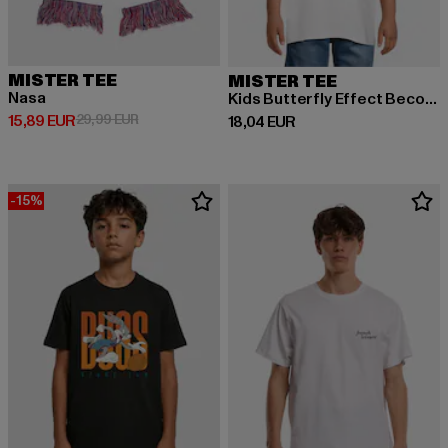
MISTER TEE
MISTER TEE
Nasa
Kids Butterfly Effect Become The Change Tee
Prix courant: 15,89 EUR
Prix en promotion: 29,99 EUR
15,89 EUR
29,99 EUR
Prix courant: 18,04 EUR
18,04 EUR
-15%