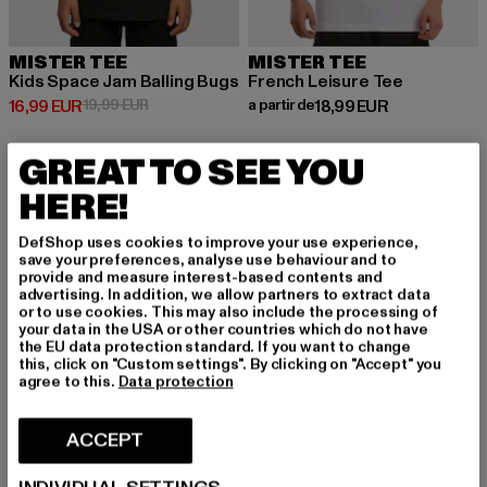
MISTER TEE
MISTER TEE
Kids Space Jam Balling Bugs
French Leisure Tee
Prix courant: 16,99 EUR
Prix en promotion: 19,99 EUR
Prix courant: A partir de 18,99 E
16,99 EUR
19,99 EUR
a partir de
18,99 EUR
GREAT TO SEE YOU
-22%
HERE!
DefShop uses cookies to improve your use experience,
save your preferences, analyse use behaviour and to
provide and measure interest-based contents and
advertising. In addition, we allow partners to extract data
or to use cookies. This may also include the processing of
your data in the USA or other countries which do not have
the EU data protection standard. If you want to change
this, click on "Custom settings". By clicking on "Accept" you
agree to this.
Data protection
ACCEPT