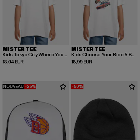
MISTER TEE
MISTER TEE
Kids Tokyo City Where Your Future Begins Tee
Kids Choose Your Ride 5 Stars Tee
Prix courant: 18,04 EUR
Prix courant: 18,99 EUR
18,04 EUR
18,99 EUR
NOUVEAU
-25%
-50%