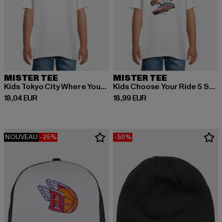
MISTER TEE
MISTER TEE
Kids Tokyo City Where Your Future Begins Tee
Kids Choose Your Ride 5 Stars Tee
Prix courant: 18,04 EUR
Prix courant: 18,99 EUR
18,04 EUR
18,99 EUR
NOUVEAU
-25%
-50%