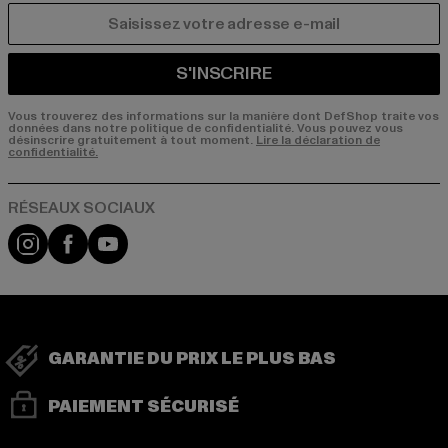
COURRIEL
S'INSCRIRE
Vous trouverez des informations sur la manière dont DefShop traite vos
données dans notre politique de confidentialité. Vous pouvez vous
désinscrire gratuitement à tout moment.
Lire la déclaration de
confidentialité.
Visit our Instagram page:
Visit our Facebook page:
Visit our YouTube channel:
GARANTIE DU PRIX LE PLUS BAS
PAIEMENT SÉCURISÉ