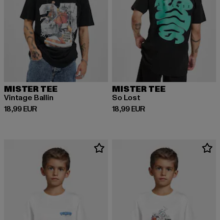
MISTER TEE
MISTER TEE
Vintage Ballin
So Lost
Prix courant: 18,99 EUR
Prix courant: 18,99 EUR
18,99 EUR
18,99 EUR