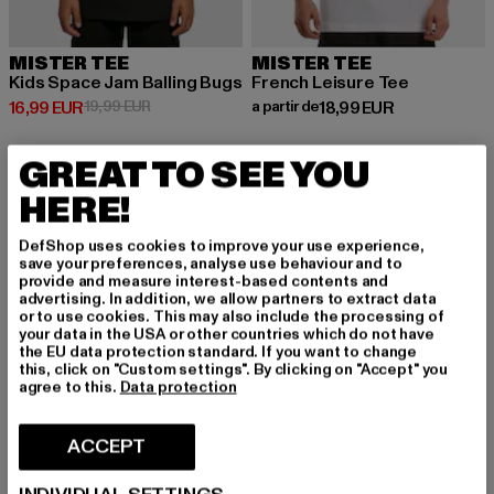
MISTER TEE
MISTER TEE
Kids Space Jam Balling Bugs
French Leisure Tee
Prix courant: 16,99 EUR
Prix en promotion: 19,99 EUR
Prix courant: A partir de 18,99 E
16,99 EUR
19,99 EUR
a partir de
18,99 EUR
GREAT TO SEE YOU
-22%
HERE!
DefShop uses cookies to improve your use experience,
save your preferences, analyse use behaviour and to
provide and measure interest-based contents and
advertising. In addition, we allow partners to extract data
or to use cookies. This may also include the processing of
your data in the USA or other countries which do not have
the EU data protection standard. If you want to change
this, click on "Custom settings". By clicking on "Accept" you
agree to this.
Data protection
ACCEPT