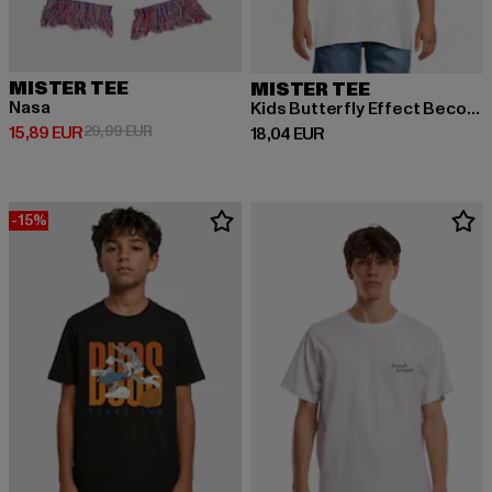
MISTER TEE
MISTER TEE
Nasa
Kids Butterfly Effect Become The Change Tee
Prix courant: 15,89 EUR
Prix en promotion: 29,99 EUR
15,89 EUR
29,99 EUR
Prix courant: 18,04 EUR
18,04 EUR
-15%