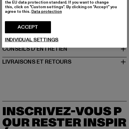
Fabricant: United People GmbH |
the EU data protection standard. If you want to change
this, click on "Custom settings". By clicking on "Accept" you
commerciale@replayjeans.com
agree to this.
Data protection
VIA MARCOA 1 | 31011 Asolo | IT
ACCEPT
TAILLE
INDIVIDUAL SETTINGS
CONSEILS D'ENTRETIEN
LIVRAISONS ET RETOURS
INSCRIVEZ-VOUS P
OUR RESTER INSPIR