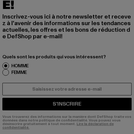
É!
Inscrivez-vous ici à notre newsletter et receve
z à l'avenir des informations sur les tendances
actuelles, les offres et les bons de réduction d
e DefShop par e-mail!
Quels sont les produits qui vous intéressent?
HOMME
FEMME
COURRIEL
S'INSCRIRE
Vous trouverez des informations sur la manière dont DefShop traite vos
données dans notre politique de confidentialité. Vous pouvez vous
désinscrire gratuitement à tout moment.
Lire la déclaration de
confidentialité.