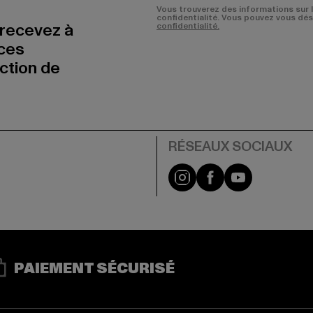
Vous trouverez des informations sur 
confidentialité. Vous pouvez vous dé
 recevez à
confidentialité.
nces
uction de
Visit our Instagram pa
Visit our Facebo
Visit our Y
PAIEMENT SÉCURISÉ