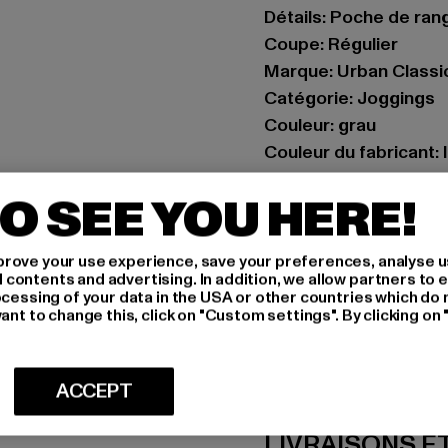
Détails: Poche de ra
Coupe: Régulier
Marque: Urban Classi
Catégorie: Joggings
Couleur: grau
Couleur du fabricant: 
Composition du matér
O SEE YOU HERE!
Art.Nr: TB6727-02946
Fabricant: TB Interna
rove your use experience, save your preferences, analyse u
ontents and advertising. In addition, we allow partners to e
Dr.-Robert-Murjahn-S
ocessing of your data in the USA or other countries which do 
ant to change this, click on "Custom settings". By clicking on 
TAILLE
ACCEPT
CONSEILS D'E
LIVRAISONS E