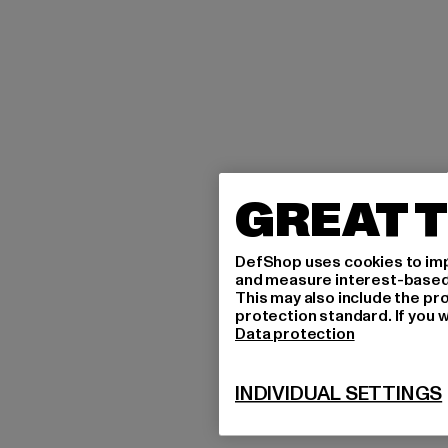
GREAT T
DefShop uses cookies to imp
and measure interest-based c
This may also include the pr
protection standard. If you w
Data protection
INDIVIDUAL SETTINGS