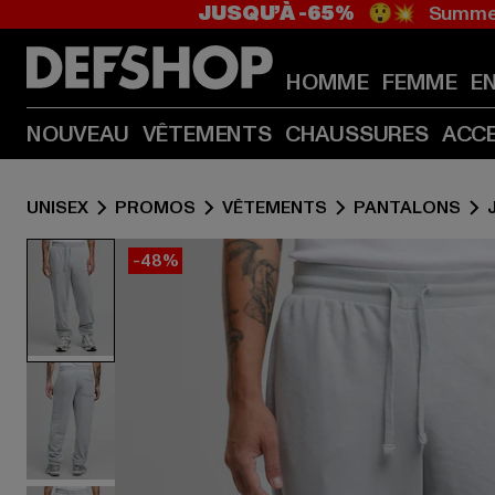
JUSQU’À -65%
😲💥 Summer
HOMME
FEMME
E
NOUVEAU
VÊTEMENTS
CHAUSSURES
ACC
UNISEX
PROMOS
VÊTEMENTS
PANTALONS
-48%