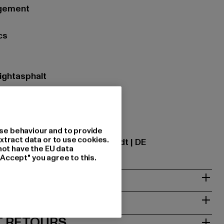
ngement
cs
lightasphalt
iau: 100% Coton
tional GmbH |
info@tbint.de
se behaviour and to provide
xtract data or to use cookies.
traße 7 | 64372 Ober-Ramstadt | DE
not have the EU data
"Accept" you agree to this.
NTRETIEN
T RETOURS