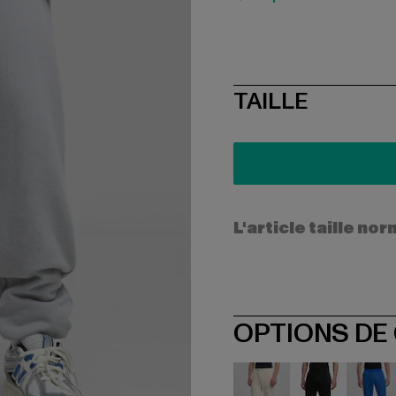
SIZE
TAILLE
L'article taille n
OPTIONS DE