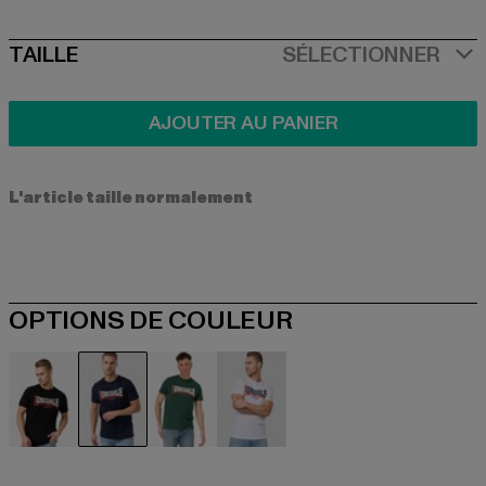
SIZE
TAILLE
SÉLECTIONNER
AJOUTER AU PANIER
L'article taille normalement
OPTIONS DE COULEUR
schwarz
blau
grün
weiß