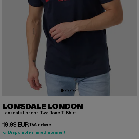
LONSDALE LONDON
Lonsdale London Two Tone T-Shirt
Prix courant: 19,99 EUR
19,99 EUR
TVA incluse
Disponible immédiatement!