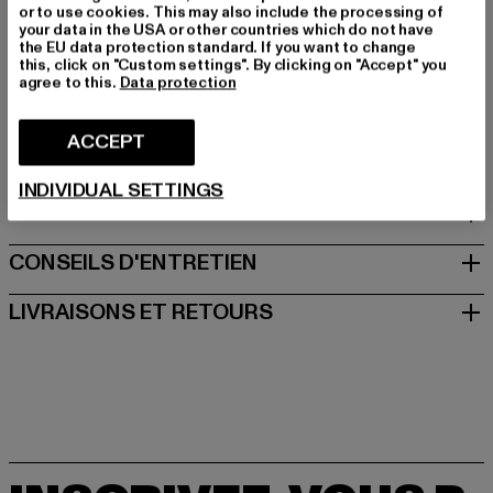
Couleur du fabricant: navy
or to use cookies. This may also include the processing of
your data in the USA or other countries which do not have
Composition du matériau: 100% Coton
the EU data protection standard. If you want to change
Art.Nr: 113170-00155
this, click on "Custom settings". By clicking on "Accept" you
agree to this.
Data protection
Fabricant: Punch GmbH |
info@punch-gmbh.de
Im Taubental 15a | 41468 Neuss | DE
ACCEPT
INDIVIDUAL SETTINGS
TAILLE
CONSEILS D'ENTRETIEN
LIVRAISONS ET RETOURS