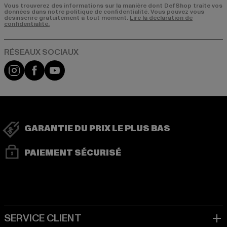
Vous trouverez des informations sur la manière dont DefShop traite vos
données dans notre politique de confidentialité. Vous pouvez vous
désinscrire gratuitement à tout moment.
Lire la déclaration de
confidentialité.
Visit our Instagram page:
Visit our Facebook page:
Visit our YouTube channel:
GARANTIE DU PRIX LE PLUS BAS
PAIEMENT SÉCURISÉ