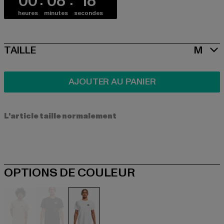
00
08
17
heures
minutes
secondes
SIZE
TAILLE
M
AJOUTER AU PANIER
L'article taille normalement
OPTIONS DE COULEUR