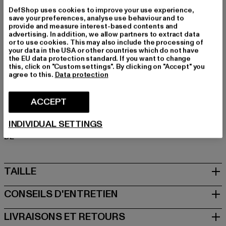
Détails: Impression
DefShop uses cookies to improve your use experience,
Coupe: Normal
save your preferences, analyse use behaviour and to
provide and measure interest-based contents and
Marque: Mister Tee
advertising. In addition, we allow partners to extract data
Catégorie: T-Shirts
or to use cookies. This may also include the processing of
your data in the USA or other countries which do not have
Couleur: weiß
the EU data protection standard. If you want to change
Couleur du fabricant: white
this, click on "Custom settings". By clicking on "Accept" you
agree to this.
Data protection
Composition du matériau: 100% Coton
Art.Nr: MT3130-00220
ACCEPT
Fabricant: TB International GmbH |
info@tbint.de
INDIVIDUAL SETTINGS
Dr.-Robert-Murjahn-Straße 7 | 64372 Ober-Ramstadt |
DE
TAILLE
CONSEILS D'ENTRETIEN
LIVRAISONS ET RETOURS