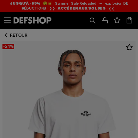
JUSQU’À -65%
😲💥 Summer Sale Reloaded — explosion DE
Passer
Passer
RÉDUCTIONS ❯❯
ACCÉDER AUX SOLDES
❮❮
au
au
Contenu
Pied
de
RETOUR
page
-24%