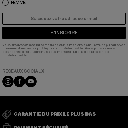
FEMME
COURRIEL
S'INSCRIRE
Vous trouverez des informations sur la manière dont DefShop traite vos
données dans notre politique de confidentialité. Vous pouvez vous
désinscrire gratuitement à tout moment.
Lire la déclaration de
confidentialité.
Visit our Instagram page:
Visit our Facebook page:
Visit our YouTube channel:
GARANTIE DU PRIX LE PLUS BAS