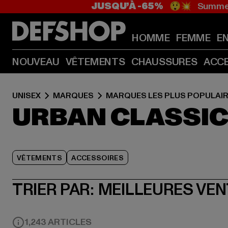
JUSQU’À -65%
😲💥 Summer
HOMME
FEMME
E
NOUVEAU
VÊTEMENTS
CHAUSSURES
ACC
UNISEX
MARQUES
MARQUES LES PLUS POPULAI
URBAN CLASSI
VÊTEMENTS
ACCESSOIRES
TRIER PAR:
MEILLEURES VE
1,243 ARTICLES