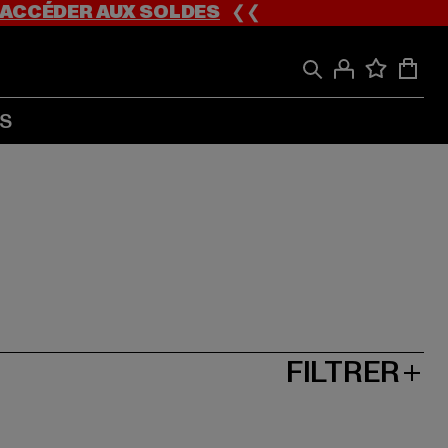
ACCÉDER AUX SOLDES
❮❮
S
FILTRER