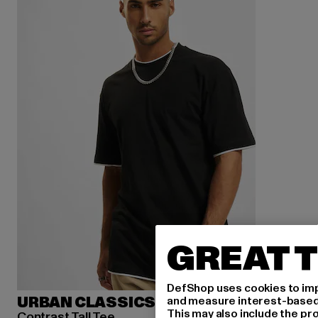
GREAT T
DefShop uses cookies to imp
and measure interest-based c
URBAN CLASSICS
This may also include the pr
Contrast Tall Tee