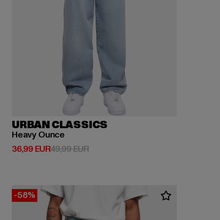
URBAN CLASSICS
Heavy Ounce
Prix courant: 36,99 EUR
Prix en promotion: 49,99 EUR
36,99 EUR
49,99 EUR
-58%