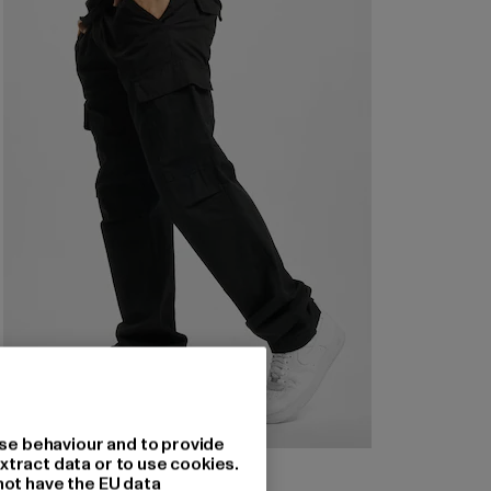
se behaviour and to provide
xtract data or to use cookies.
URBAN CLASSICS
not have the EU data
Camouflage Cargo Pants