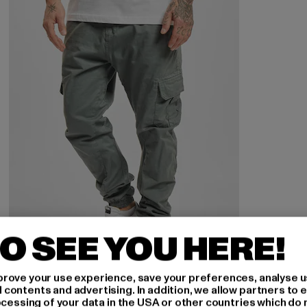
O SEE YOU HERE!
rove your use experience, save your preferences, analyse u
ontents and advertising. In addition, we allow partners to e
URBAN CLASSICS
ocessing of your data in the USA or other countries which do 
Cargo