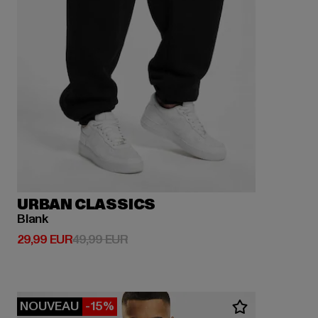
URBAN CLASSICS
Blank
Prix courant: 29,99 EUR
Prix en promotion: 49,99 EUR
29,99 EUR
49,99 EUR
NOUVEAU
-15%