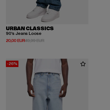
URBAN CLASSICS
90‘s Jeans Loose
Prix courant: 20,00 EUR
Prix en promotion: 49,99 EUR
20,00 EUR
49,99 EUR
-26%