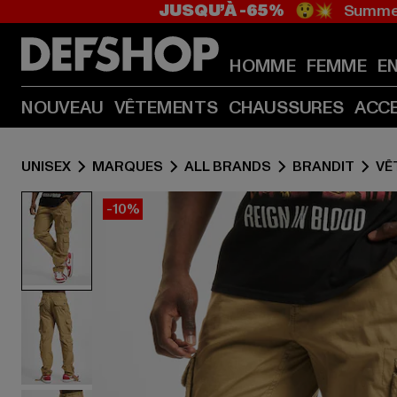
JUSQU’À -65%
😲💥 Summer
HOMME
FEMME
E
NOUVEAU
VÊTEMENTS
CHAUSSURES
ACC
UNISEX
MARQUES
ALL BRANDS
BRANDIT
VÊ
-10%