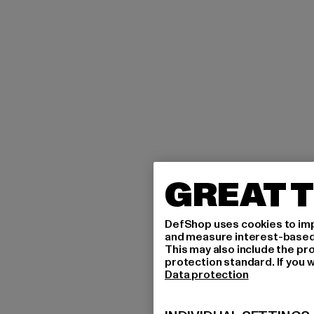
GREAT T
DefShop uses cookies to imp
and measure interest-based c
This may also include the pr
protection standard. If you w
Data protection