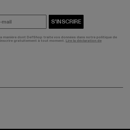
S'INSCRIRE
la manière dont DefShop traite vos données dans notre politique de
sinscrire gratuitement à tout moment.
Lire la déclaration de
ge:
ok page:
ouTube channel: