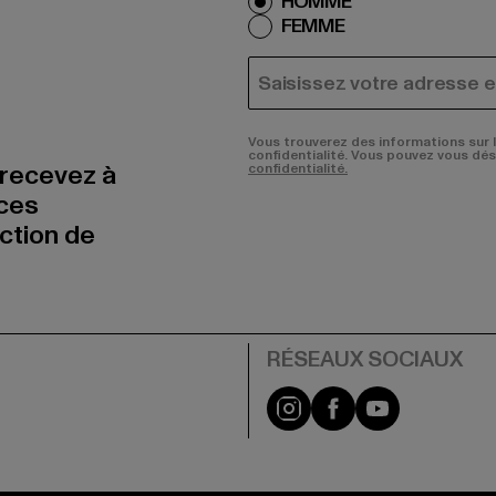
HOMME
FEMME
COURRIEL
Vous trouverez des informations sur 
confidentialité. Vous pouvez vous dé
 recevez à
confidentialité.
nces
uction de
Visit our Instagram pa
Visit our Facebo
Visit our Y