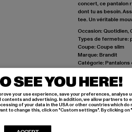
concert, ce pantalon r
dont tu as besoin. As
tee. Un véritable mo
Occasion: Quotidien, C
Types de fermeture: 
Coupe: Coupe slim
Marque: Brandit
Catégorie: Pantalons
Couleur: beige
O SEE YOU HERE!
Couleur du fabricant:
Composition du matér
rove your use experience, save your preferences, analyse u
Art.Nr: BD1016-00003
ontents and advertising. In addition, we allow partners to e
ocessing of your data in the USA or other countries which do 
Fabricant: Brandit Tex
ant to change this, click on "Custom settings". By clicking on 
Spichernstraße 6a | 5