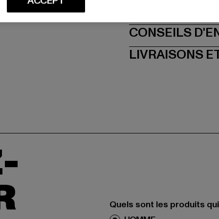
ACCEPT
TAILLE
CONSEILS D'E
LIVRAISONS E
-
R
Quels sont les produits qu