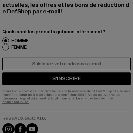
actuelles, les offres et les bons de réduction d
e DefShop par e-mail!
Quels sont les produits qui vous intéressent?
HOMME
FEMME
COURRIEL
S'INSCRIRE
Vous trouverez des informations sur la manière dont DefShop traite vos
données dans notre politique de confidentialité. Vous pouvez vous
désinscrire gratuitement à tout moment.
Lire la déclaration de
confidentialité.
Visit our Instagram page:
Visit our Facebook page:
Visit our YouTube channel: