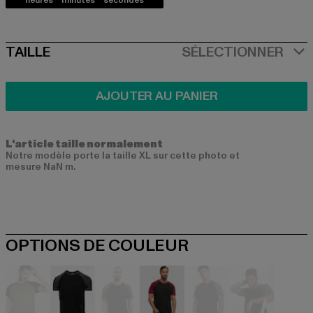
heures
minutes
secondes
SIZE
TAILLE
SÉLECTIONNER
AJOUTER AU PANIER
L'article taille normalement
Notre modèle porte la taille XL sur cette photo et
mesure NaN m.
OPTIONS DE COULEUR