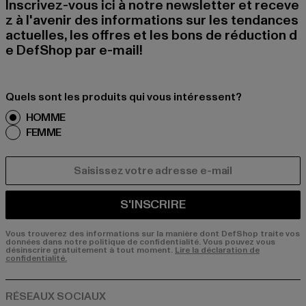
Inscrivez-vous ici à notre newsletter et receve
z à l'avenir des informations sur les tendances
actuelles, les offres et les bons de réduction d
e DefShop par e-mail!
Quels sont les produits qui vous intéressent?
HOMME
FEMME
COURRIEL
S'INSCRIRE
Vous trouverez des informations sur la manière dont DefShop traite vos
données dans notre politique de confidentialité. Vous pouvez vous
désinscrire gratuitement à tout moment.
Lire la déclaration de
confidentialité.