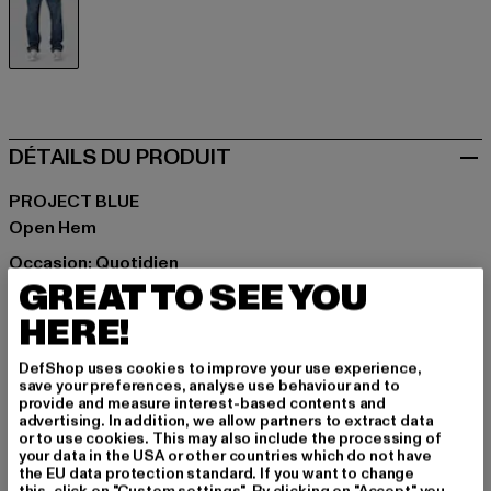
blau
DÉTAILS DU PRODUIT
PROJECT BLUE
Open Hem
Occasion: Quotidien
GREAT TO SEE YOU
Détails: Pochette à monnaie, Poche arrière, Poche de
rangement
HERE!
Coupe: Décontracté
Marque: Project Blue
DefShop uses cookies to improve your use experience,
save your preferences, analyse use behaviour and to
Catégorie: Apparel
provide and measure interest-based contents and
Couleur: blau
advertising. In addition, we allow partners to extract data
or to use cookies. This may also include the processing of
Couleur du fabricant: ink blue
your data in the USA or other countries which do not have
Composition du matériau: 90% Coton, 10% Polyester
the EU data protection standard. If you want to change