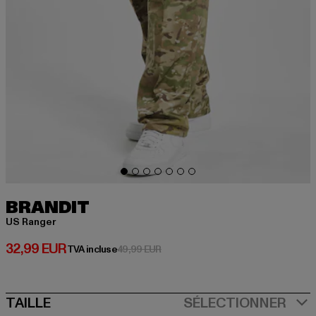
BRANDIT
US Ranger
Prix courant: 32,99 EUR
32,99 EUR
Prix en promotion: 49,99 EUR
TVA incluse
49,99 EUR
SIZE
TAILLE
SÉLECTIONNER