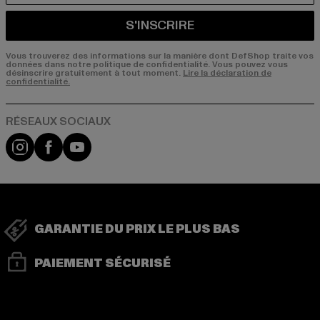
S'INSCRIRE
Vous trouverez des informations sur la manière dont DefShop traite vos
données dans notre politique de confidentialité. Vous pouvez vous
désinscrire gratuitement à tout moment.
Lire la déclaration de
confidentialité.
Visit our Instagram page:
Visit our Facebook page:
Visit our YouTube channel:
GARANTIE DU PRIX LE PLUS BAS
PAIEMENT SÉCURISÉ