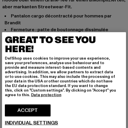
aber markanten Streetwear-Fit.
pantalon cargo décontracté pour hommes par
Brandit
Fermeture : patte de boutonnage dissimulée
Le cordon à l'intérieur procure une adhérence
GREAT TO SEE YOU
supplémentaire
HERE!
2 grandes poches cargo avec fermeture à bouton
Logo imprimé sur la jambe gauche du pantalon
DefShop uses cookies to improve your use experience,
save your preferences, analyse use behaviour and to
cinq passants de ceinture
provide and measure interest-based contents and
poches latérales
advertising. In addition, we allow partners to extract data
or to use cookies. This may also include the processing of
jambe droite décontractée avec taille basse
your data in the USA or other countries which do not have
Mélange de matériaux pour un confort de port
the EU data protection standard. If you want to change
this, click on "Custom settings". By clicking on "Accept" you
optimal
agree to this.
Data protection
100% coton extensible pour plus de confort
Occasion: Quotidien, Basic
ACCEPT
Types de fermeture: patte de boutonnage cachée
Coupe: Décontracté
INDIVIDUAL SETTINGS
Marque: Brandit