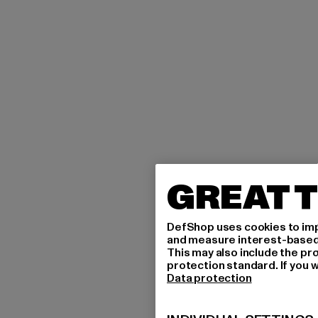
GREAT T
DefShop uses cookies to imp
and measure interest-based c
This may also include the pr
protection standard. If you w
Data protection