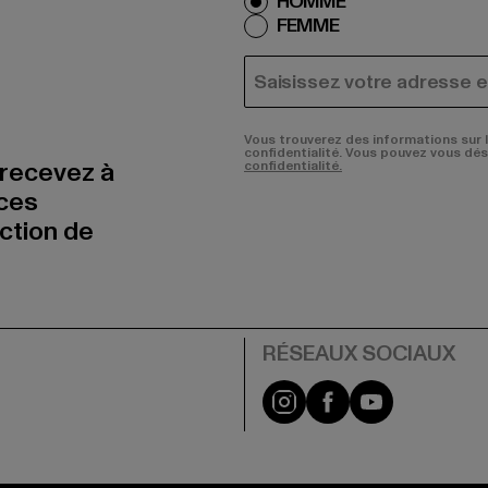
HOMME
FEMME
COURRIEL
Vous trouverez des informations sur 
confidentialité. Vous pouvez vous dé
 recevez à
confidentialité.
nces
uction de
Visit our Instagram pa
Visit our Facebo
Visit our Y