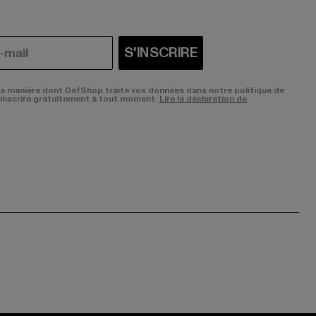
S'INSCRIRE
la manière dont DefShop traite vos données dans notre politique de
sinscrire gratuitement à tout moment.
Lire la déclaration de
ge:
ok page:
ouTube channel: