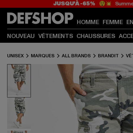
JUSQU’À -65%
😲💥 Summer
HOMME
FEMME
E
NOUVEAU
VÊTEMENTS
CHAUSSURES
ACC
UNISEX
MARQUES
ALL BRANDS
BRANDIT
VÊ