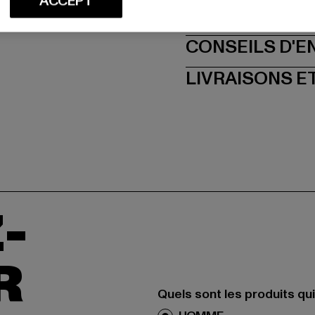
ACCEPT
TAILLE
CONSEILS D'E
LIVRAISONS E
-
R
Quels sont les produits qu