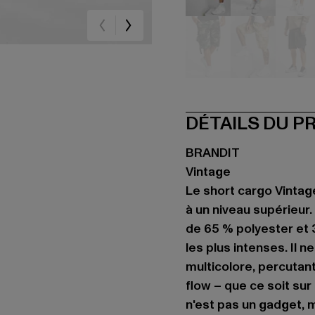
beige
schwarz
ca
camouflage
camouflag
ca
DÉTAILS DU P
BRANDIT
Vintage
Le short cargo Vintag
à un niveau supérieur
de 65 % polyester et 
les plus intenses. Il n
multicolore, percutant
flow – que ce soit sur
n'est pas un gadget, m