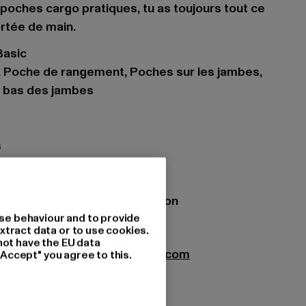
oches cargo pratiques, tu as toujours tout ce
ortée de main.
Basic
e, Poche de rangement, Poches sur les jambes,
 bas des jambes
s
: snowcamo
iau: 65% Polyester, 35% Coton
se behaviour and to provide
8
xtract data or to use cookies.
not have the EU data
til GmbH |
info@brandit-wear.com
"Accept" you agree to this.
0672 Köln | DE