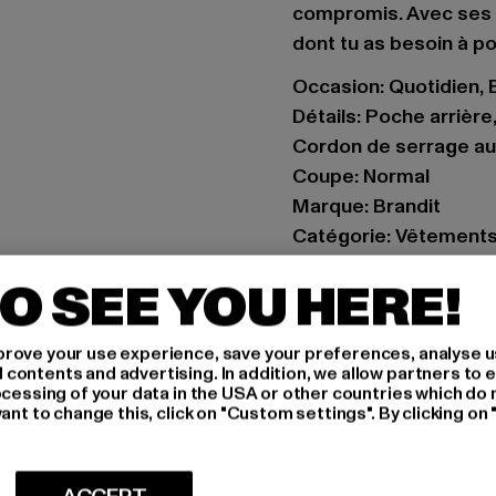
compromis. Avec ses p
dont tu as besoin à p
Occasion: Quotidien, 
Détails: Poche arrièr
Cordon de serrage au
Coupe: Normal
Marque: Brandit
Catégorie: Vêtement
Couleur: camouflage
O SEE YOU HERE!
Couleur du fabricant
Composition du matér
rove your use experience, save your preferences, analyse u
Art.Nr: BD2002-0070
ontents and advertising. In addition, we allow partners to e
ocessing of your data in the USA or other countries which do 
Fabricant: Brandit Tex
ant to change this, click on "Custom settings". By clicking on 
Spichernstraße 6a | 5