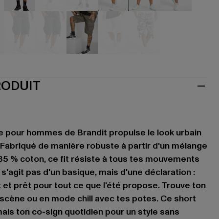
mouflage
camouflage
camouflage
camouflage
camouflage
camouflage
camouflag
e
mouflage
grau
grau
olive
weiß
weiß
RODUIT
e pour hommes de Brandit propulse le look urbain
. Fabriqué de manière robuste à partir d'un mélange
35 % coton, ce fit résiste à tous tes mouvements
e s'agit pas d'un basique, mais d'une déclaration :
 et prêt pour tout ce que l'été propose. Trouve ton
 scène ou en mode chill avec tes potes. Ce short
ais ton co-sign quotidien pour un style sans