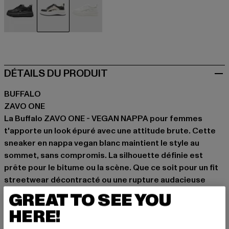
schwarz
weiß
weiß
DÉTAILS DU PRODUIT
BUFFALO
ZAVO ONE
La Buffalo ZAVO ONE - VEGAN NAPPA pour femmes
t'apporte un look épuré avec une attitude brute. Cette
sneaker en nappa vegan blanc maintient le style au
sommet, sans compromis. La silhouette définie est
prête pour le bitume ou la scène. Que ce soit pour un fit
streetwear décontracté ou une rupture audacieuse
avec un look plus raffiné, cette Buffalo affirme ton style.
GREAT TO SEE YOU
Adopte cette vibe OG qui rassemble ta crew et élève
HERE!
ton style au niveau supérieur.