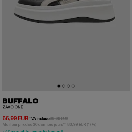
BUFFALO
ZAVO ONE
Prix courant: 66,99 EUR
66,99 EUR
Prix en promotion: 99,99 EUR
TVA incluse
99,99 EUR
Meilleur prix des 30 derniers jours**: 80,99 EUR
(17%)
Disponible immédiatement!