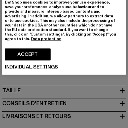
Marque: Buffalo
DefShop uses cookies to improve your use experience,
save your preferences, analyse use behaviour and to
Catégorie: Sneakers Low
provide and measure interest-based contents and
Couleur: weiß
advertising. In addition, we allow partners to extract data
or to use cookies. This may also include the processing of
Couleur du fabricant: black/white
your data in the USA or other countries which do not have
Matériau supérieur: autre matière
the EU data protection standard. If you want to change
this, click on "Custom settings". By clicking on "Accept" you
Doublure: autres matières
agree to this.
Data protection
Art.Nr: PD00015604-00826
ACCEPT
Fabricant: Buffalo Boots GmbH |
service-de@buffalo-
boots.com
INDIVIDUAL SETTINGS
Schanzenstraße 41 | 51063 Köln | DE
TAILLE
CONSEILS D'ENTRETIEN
LIVRAISONS ET RETOURS