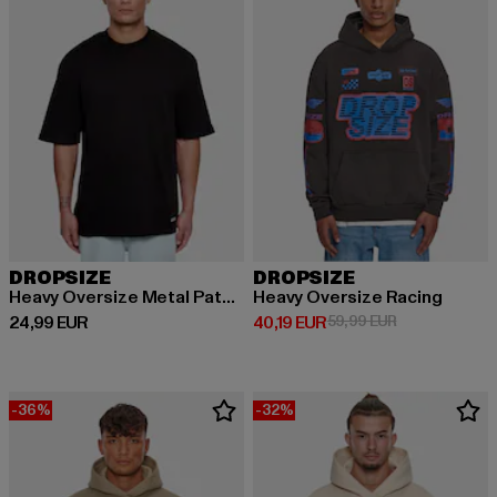
DROPSIZE
DROPSIZE
Heavy Oversize Metal Patch Basic
Heavy Oversize Racing
Prix courant: 24,99 EUR
Prix courant: 40,19 EUR
Prix en promot
24,99 EUR
40,19 EUR
59,99 EUR
-36%
-32%