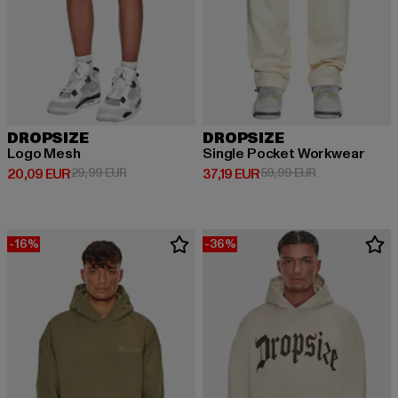
DROPSIZE
DROPSIZE
Logo Mesh
Single Pocket Workwear
Prix courant: 20,09 EUR
Prix en promotion: 29,99 EUR
Prix courant: 37,19 EUR
Prix en promot
20,09 EUR
29,99 EUR
37,19 EUR
59,99 EUR
-16%
-36%