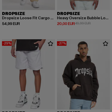
DROPSIZE
DROPSIZE
Dropsize Loose Fit Cargo Pants Cream
Heavy Oversize Bubble Logo
Prix courant: 54,99 EUR
Prix courant: 20,00 EUR
Prix en promo
54,99 EUR
20,00 EUR
49,99 EUR
-29%
-27%