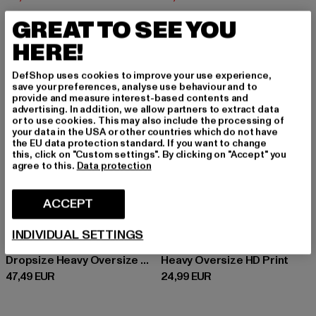
GREAT TO SEE YOU
HERE!
DefShop uses cookies to improve your use experience,
save your preferences, analyse use behaviour and to
provide and measure interest-based contents and
advertising. In addition, we allow partners to extract data
or to use cookies. This may also include the processing of
your data in the USA or other countries which do not have
the EU data protection standard. If you want to change
this, click on "Custom settings". By clicking on "Accept" you
agree to this.
Data protection
ACCEPT
INDIVIDUAL SETTINGS
DROPSIZE
DROPSIZE
Dropsize Heavy Oversize HD Print Hoodie
Heavy Oversize HD Print
Prix courant: 47,49 EUR
Prix courant: 24,99 EUR
47,49 EUR
24,99 EUR