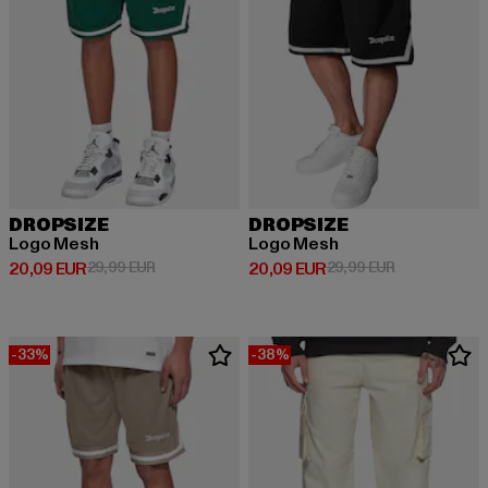
DROPSIZE
DROPSIZE
Logo Mesh
Logo Mesh
Prix courant: 20,09 EUR
Prix en promotion: 29,99 EUR
Prix courant: 20,09 EUR
Prix en promo
20,09 EUR
29,99 EUR
20,09 EUR
29,99 EUR
-33%
-38%