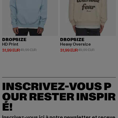
DROPSIZE
DROPSIZE
HD Print
Heavy Oversize
Prix courant: 31,99 EUR
Prix en promotion: 49,99 EUR
Prix courant: 31,99 EUR
Prix en promot
31,99 EUR
49,99 EUR
31,99 EUR
49,99 EUR
INSCRIVEZ-VOUS P
OUR RESTER INSPIR
É!
Inscrivez-vous ici à notre newsletter et receve