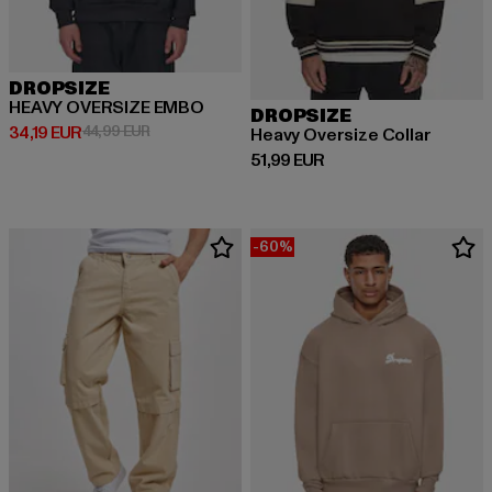
DROPSIZE
HEAVY OVERSIZE EMBO
DROPSIZE
Prix courant: 34,19 EUR
Prix en promotion: 44,99 EUR
34,19 EUR
44,99 EUR
Heavy Oversize Collar
Prix courant: 51,99 EUR
51,99 EUR
-60%