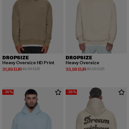
DROPSIZE
DROPSIZE
Heavy Oversize HD Print
Heavy Oversize
Prix courant: 31,99 EUR
Prix en promotion: 49,99 EUR
Prix courant: 33,99 EUR
Prix en promo
31,99 EUR
49,99 EUR
33,99 EUR
49,99 EUR
-36%
-36%