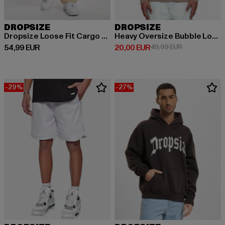
DROPSIZE
DROPSIZE
Dropsize Loose Fit Cargo Pants Cream
Heavy Oversize Bubble Logo
Prix courant: 54,99 EUR
Prix courant: 20,00 EUR
Prix en promo
54,99 EUR
20,00 EUR
49,99 EUR
-29%
-27%