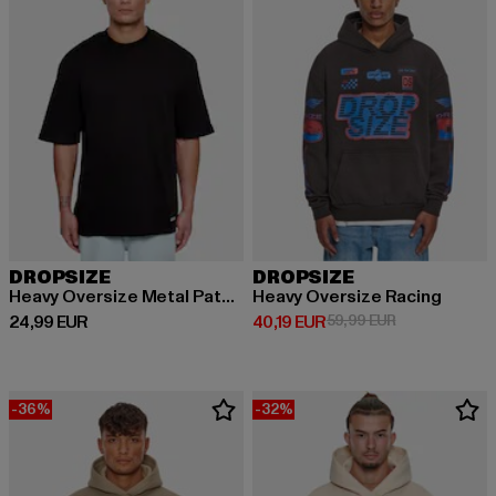
DROPSIZE
DROPSIZE
Heavy Oversize Metal Patch Basic
Heavy Oversize Racing
Prix courant: 24,99 EUR
Prix courant: 40,19 EUR
Prix en promot
24,99 EUR
40,19 EUR
59,99 EUR
-36%
-32%