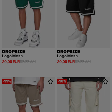
DROPSIZE
DROPSIZE
Logo Mesh
Logo Mesh
Prix courant: 20,09 EUR
Prix en promotion: 29,99 EUR
Prix courant: 20,09 EUR
Prix en promo
20,09 EUR
29,99 EUR
20,09 EUR
29,99 EUR
-33%
-38%