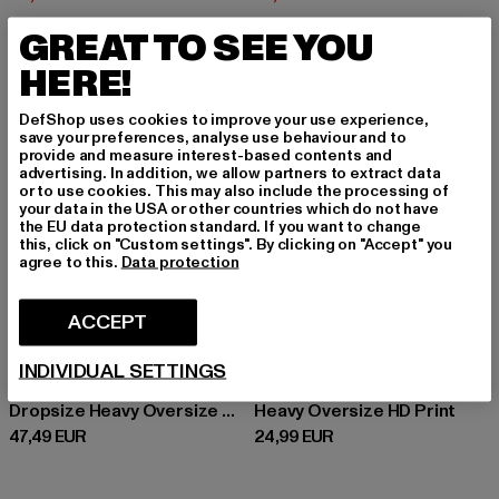
GREAT TO SEE YOU
HERE!
DefShop uses cookies to improve your use experience,
save your preferences, analyse use behaviour and to
provide and measure interest-based contents and
advertising. In addition, we allow partners to extract data
or to use cookies. This may also include the processing of
your data in the USA or other countries which do not have
the EU data protection standard. If you want to change
this, click on "Custom settings". By clicking on "Accept" you
agree to this.
Data protection
ACCEPT
INDIVIDUAL SETTINGS
DROPSIZE
DROPSIZE
Dropsize Heavy Oversize HD Print Hoodie
Heavy Oversize HD Print
Prix courant: 47,49 EUR
Prix courant: 24,99 EUR
47,49 EUR
24,99 EUR