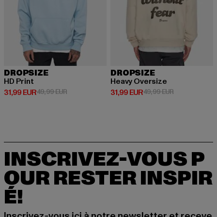
DROPSIZE
DROPSIZE
HD Print
Heavy Oversize
Prix courant: 31,99 EUR
Prix en promotion: 49,99 EUR
Prix courant: 31,99 EUR
Prix en promot
31,99 EUR
49,99 EUR
31,99 EUR
49,99 EUR
INSCRIVEZ-VOUS P
OUR RESTER INSPIR
É!
Inscrivez-vous ici à notre newsletter et receve