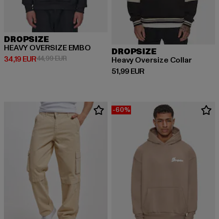
DROPSIZE
HEAVY OVERSIZE EMBO
DROPSIZE
Prix courant: 34,19 EUR
Prix en promotion: 44,99 EUR
34,19 EUR
44,99 EUR
Heavy Oversize Collar
Prix courant: 51,99 EUR
51,99 EUR
-60%