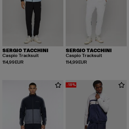
SERGIO TACCHINI
SERGIO TACCHINI
Caspio Tracksuit
Caspio Tracksuit
Prix courant: 114,99 EUR
Prix courant: 114,99 EUR
114,99 EUR
114,99 EUR
-18%