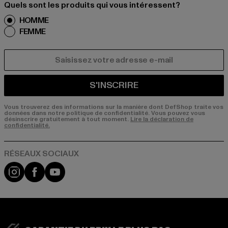
Quels sont les produits qui vous intéressent?
HOMME
FEMME
COURRIEL
S'INSCRIRE
Vous trouverez des informations sur la manière dont DefShop traite vos
données dans notre politique de confidentialité. Vous pouvez vous
désinscrire gratuitement à tout moment.
Lire la déclaration de
confidentialité.
Visit our Instagram page:
Visit our Facebook page:
Visit our YouTube channel: