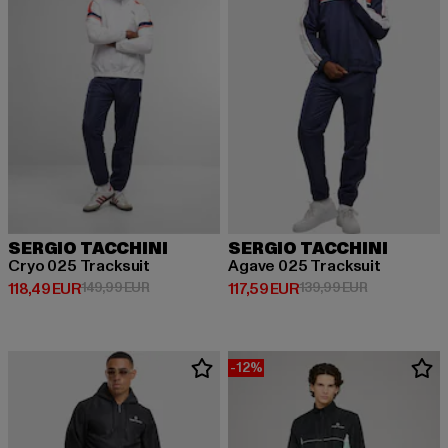
SERGIO TACCHINI
SERGIO TACCHINI
Cryo 025 Tracksuit
Agave 025 Tracksuit
Prix courant: 118,49 EUR
Prix en promotion: 149,99 EUR
Prix courant: 117,59 EUR
Prix en promo
118,49 EUR
149,99 EUR
117,59 EUR
139,99 EUR
-12%