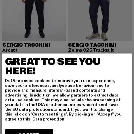
SERGIO TACCHINI
SERGIO TACCHINI
Arcata
Zelma 025 Tracksuit
Prix courant: 118,99 EUR
Prix courant: 122,99 EUR
Prix en prom
118,99 EUR
122,99 EUR
149,99 EUR
GREAT TO SEE YOU
HERE!
-18%
DefShop uses cookies to improve your use experience,
save your preferences, analyse use behaviour and to
provide and measure interest-based contents and
advertising. In addition, we allow partners to extract data
or to use cookies. This may also include the processing of
your data in the USA or other countries which do not have
the EU data protection standard. If you want to change
this, click on "Custom settings". By clicking on "Accept" you
agree to this.
Data protection