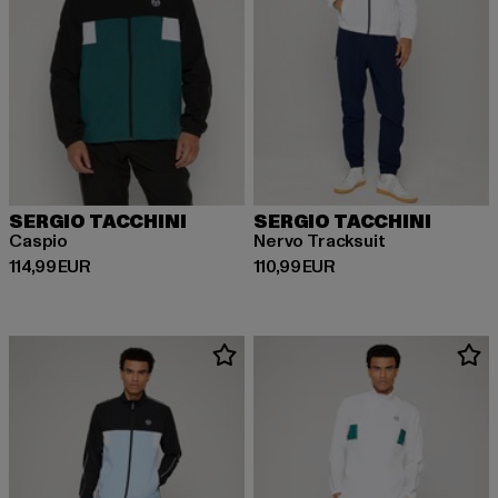
SERGIO TACCHINI
SERGIO TACCHINI
Caspio
Nervo Tracksuit
Prix courant: 114,99 EUR
Prix courant: 110,99 EUR
114,99 EUR
110,99 EUR