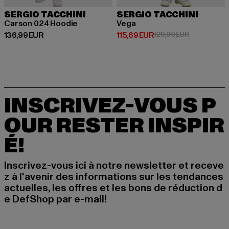
SERGIO TACCHINI
SERGIO TACCHINI
Carson 024 Hoodie
Vega
Prix courant: 136,99 EUR
Prix courant: 115,69 EUR
Prix en prom
136,99 EUR
115,69 EUR
129,99 EUR
INSCRIVEZ-VOUS P
OUR RESTER INSPIR
É!
Inscrivez-vous ici à notre newsletter et receve
z à l'avenir des informations sur les tendances
actuelles, les offres et les bons de réduction d
e DefShop par e-mail!