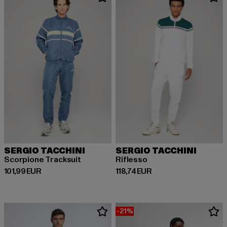
SERGIO TACCHINI
SERGIO TACCHINI
Scorpione Tracksuit
Riflesso
Prix courant: 101,99 EUR
Prix courant: 118,74 EUR
101,99 EUR
118,74 EUR
-21%