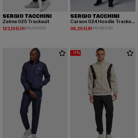
SERGIO TACCHINI
SERGIO TACCHINI
Zelma 025 Tracksuit
Carson 024 Hoodie Tracksuit
Prix courant: 123,19 EUR
Prix en promotion: 139,99 EUR
Prix courant: 98,39 EUR
Prix en promo
123,19 EUR
139,99 EUR
98,39 EUR
119,99 EUR
-11%