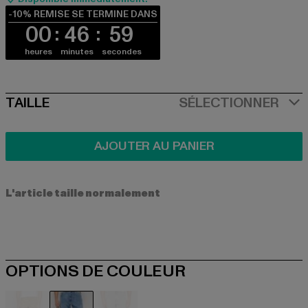
-10% REMISE SE TERMINE DANS
00
46
59
heures
minutes
secondes
SIZE
TAILLE
SÉLECTIONNER
AJOUTER AU PANIER
L'article taille normalement
OPTIONS DE COULEUR