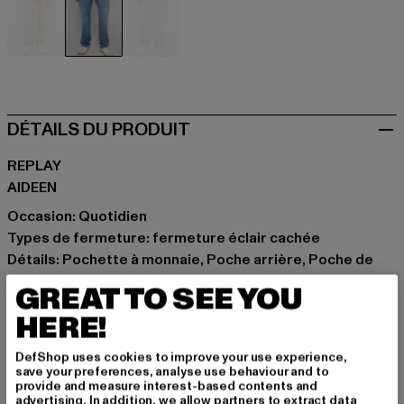
beige
blau
grau
DÉTAILS DU PRODUIT
REPLAY
AIDEEN
Occasion: Quotidien
Types de fermeture: fermeture éclair cachée
Détails: Pochette à monnaie, Poche arrière, Poche de
rangement
GREAT TO SEE YOU
Coupe: Normal
HERE!
Marque: Replay
Catégorie: Jeans coupe droite
DefShop uses cookies to improve your use experience,
Couleur: blau
save your preferences, analyse use behaviour and to
provide and measure interest-based contents and
Couleur du fabricant: medium blue
advertising. In addition, we allow partners to extract data