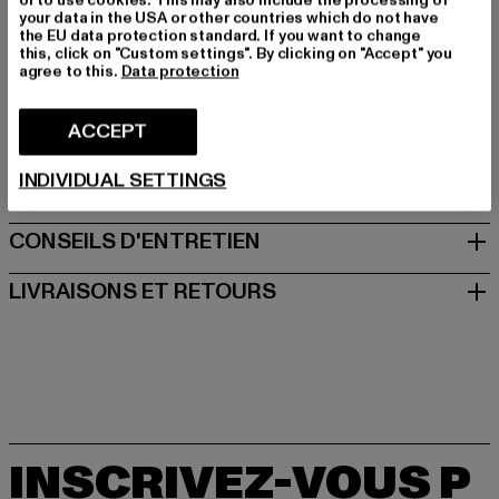
Art.Nr: 0A4XNPBLK1-00007
your data in the USA or other countries which do not have
the EU data protection standard. If you want to change
this, click on "Custom settings". By clicking on "Accept" you
Fabricant: VF International SAGL |
agree to this.
Data protection
dickieslife_shop_de@vfc.com
Via Laveggio 5 | 6855 Stabio | CH
ACCEPT
INDIVIDUAL SETTINGS
TAILLE
CONSEILS D'ENTRETIEN
LIVRAISONS ET RETOURS
INSCRIVEZ-VOUS P