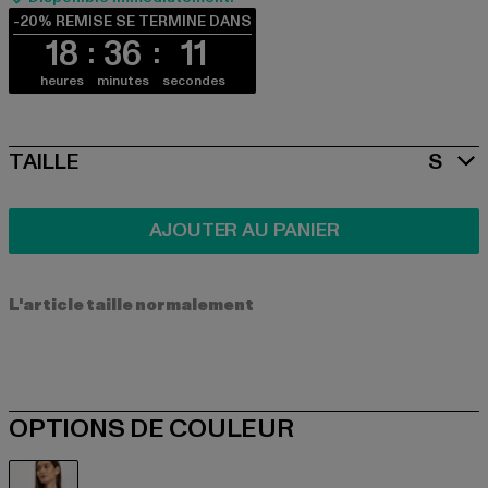
-20% REMISE SE TERMINE DANS
18
36
11
heures
minutes
secondes
SIZE
TAILLE
S
AJOUTER AU PANIER
L'article taille normalement
OPTIONS DE COULEUR