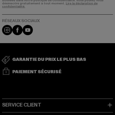
données dans notre politique de confidentialité. Vous pouvez vous
désinscrire gratuitement à tout moment.
Lire la déclaration de
confidentialité.
Visit our Instagram page:
Visit our Facebook page:
Visit our YouTube channel:
GARANTIE DU PRIX LE PLUS BAS
PAIEMENT SÉCURISÉ