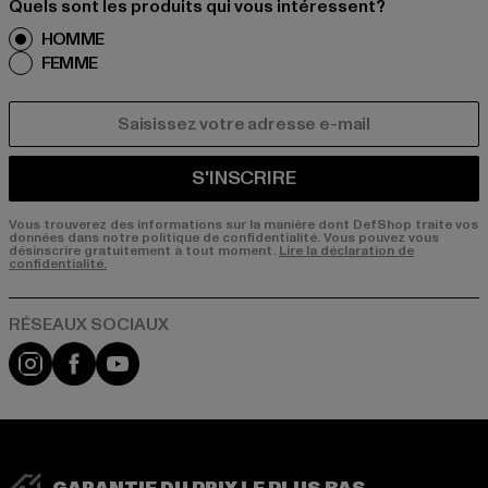
Quels sont les produits qui vous intéressent?
HOMME
FEMME
COURRIEL
S'INSCRIRE
Vous trouverez des informations sur la manière dont DefShop traite vos
données dans notre politique de confidentialité. Vous pouvez vous
désinscrire gratuitement à tout moment.
Lire la déclaration de
confidentialité.
Visit our Instagram page:
Visit our Facebook page:
Visit our YouTube channel: