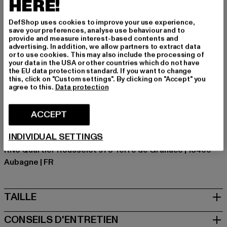
aussi important que le résultat. Ce pantalon Sergio
HERE!
Tacchini est ton allié pour un look qui combine
DefShop uses cookies to improve your use experience,
performance et crédibilité street.
save your preferences, analyse use behaviour and to
provide and measure interest-based contents and
Marque: Sergio Tacchini
advertising. In addition, we allow partners to extract data
Catégorie: Pantalons & Shorts
or to use cookies. This may also include the processing of
your data in the USA or other countries which do not have
Couleur: weiß
the EU data protection standard. If you want to change
Couleur du fabricant: white/mediterranea
this, click on "Custom settings". By clicking on "Accept" you
agree to this.
Data protection
Composition du matériau: 90% Polyester, 10%
Élasthanne
Art.Nr: ST41560-23340
ACCEPT
INDIVIDUAL SETTINGS
Fabricant: Movin SARL |
help@sergiotacchini.com
RN8 Quartier Rousselot 975 Terre de Granace | 13400
Aubagne | FR
TAILLE
CONSEILS D'ENTRETIEN