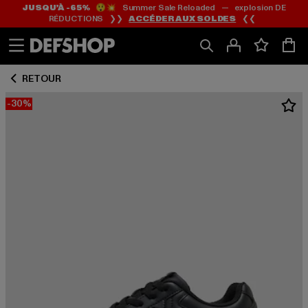
JUSQU’À -65%
😲💥 Summer Sale Reloaded — explosion DE
Passer
Passer
RÉDUCTIONS ❯❯
ACCÉDER AUX SOLDES
❮❮
au
au
Contenu
Pied
de
RETOUR
page
-30%