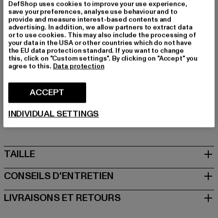
soutient tes moves de style.
DefShop uses cookies to improve your use experience,
save your preferences, analyse use behaviour and to
Marque: Bruno Banani
provide and measure interest-based contents and
Catégorie: Sneakers Low
advertising. In addition, we allow partners to extract data
or to use cookies. This may also include the processing of
Couleur: schwarz
your data in the USA or other countries which do not have
Couleur du fabricant: black
the EU data protection standard. If you want to change
this, click on "Custom settings". By clicking on "Accept" you
Matériau supérieur: autre matière
agree to this.
Data protection
Doublure: Textile
Art.Nr: H57-3645-00007
ACCEPT
Fabricant: Noctane |
Nando@noctane-distributions.com
INDIVIDUAL SETTINGS
Am Hof 41683 | 1100 Vienna | AT
TAILLE
CONSEILS D'ENTRETIEN
LIVRAISONS ET RETOURS