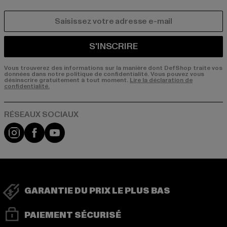
COURRIEL
S'INSCRIRE
Vous trouverez des informations sur la manière dont DefShop traite vos
données dans notre politique de confidentialité. Vous pouvez vous
désinscrire gratuitement à tout moment.
Lire la déclaration de
confidentialité.
Visit our Instagram page:
Visit our Facebook page:
Visit our YouTube channel:
GARANTIE DU PRIX LE PLUS BAS
PAIEMENT SÉCURISÉ