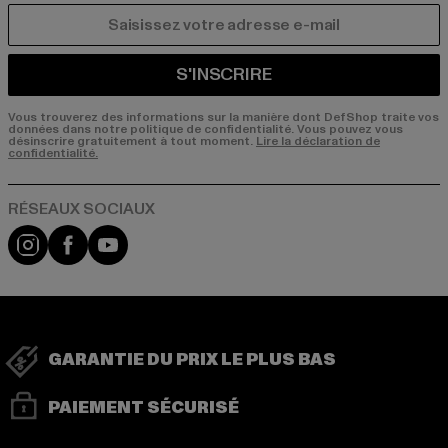
COURRIEL
S'INSCRIRE
Vous trouverez des informations sur la manière dont DefShop traite vos
données dans notre politique de confidentialité. Vous pouvez vous
désinscrire gratuitement à tout moment.
Lire la déclaration de
confidentialité.
Visit our Instagram page:
Visit our Facebook page:
Visit our YouTube channel:
GARANTIE DU PRIX LE PLUS BAS
PAIEMENT SÉCURISÉ