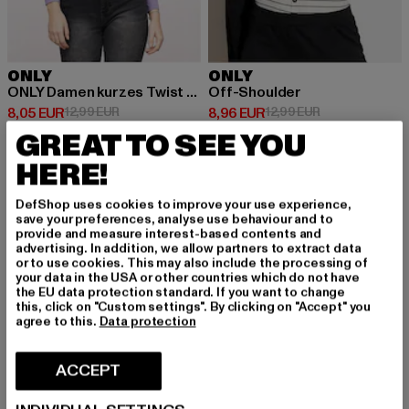
ONLY
ONLY
ONLY Damen kurzes Twist Top
Off-Shoulder
Prix courant: 8,05 EUR
Prix en promotion: 12,99 EUR
Prix courant: 8,96 EUR
Prix en promotio
8,05 EUR
12,99 EUR
8,96 EUR
12,99 EUR
GREAT TO SEE YOU
HERE!
-48%
-35%
DefShop uses cookies to improve your use experience,
save your preferences, analyse use behaviour and to
provide and measure interest-based contents and
advertising. In addition, we allow partners to extract data
or to use cookies. This may also include the processing of
your data in the USA or other countries which do not have
the EU data protection standard. If you want to change
this, click on "Custom settings". By clicking on "Accept" you
agree to this.
Data protection
ACCEPT