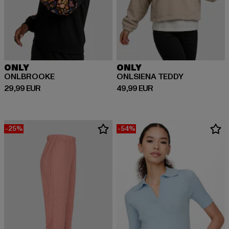
ONLY
ONLY
ONLBROOKE
ONLSIENA TEDDY
Prix courant: 29,99 EUR
Prix courant: 49,99 EUR
29,99 EUR
49,99 EUR
-25%
-54%