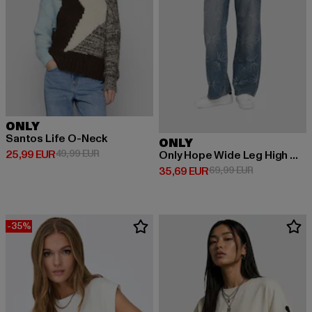
ONLY
Santos Life O-Neck
ONLY
Prix courant: 25,99 EUR
Prix en promotion: 49,99 EUR
25,99 EUR
49,99 EUR
Only Hope Wide Leg High Waist Jeans
Prix courant: 35,69 EUR
Prix en promo
35,69 EUR
69,99 EUR
-35%