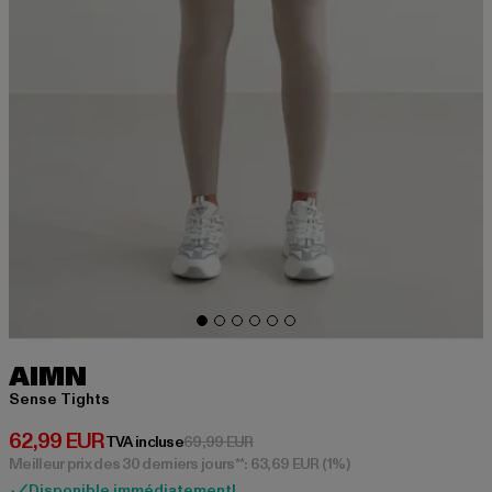
AIMN
Sense Tights
Prix courant: 62,99 EUR
62,99 EUR
Prix en promotion: 69,99 EUR
TVA incluse
69,99 EUR
Meilleur prix des 30 derniers jours**: 63,69 EUR
(1%)
Disponible immédiatement!