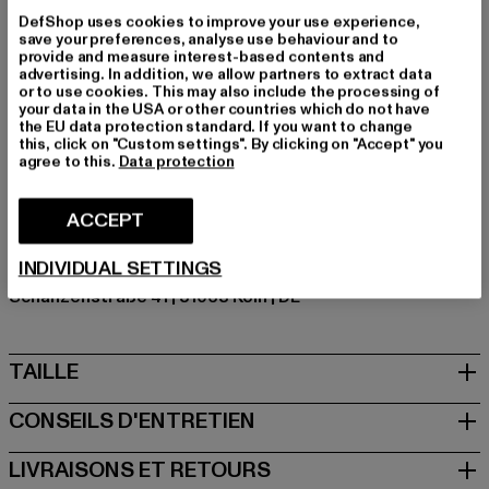
prochain défi.
DefShop uses cookies to improve your use experience,
Marque: aimn
save your preferences, analyse use behaviour and to
provide and measure interest-based contents and
Catégorie: Trousers - undefined
advertising. In addition, we allow partners to extract data
Couleur: beige
or to use cookies. This may also include the processing of
your data in the USA or other countries which do not have
Couleur du fabricant: beige
the EU data protection standard. If you want to change
Composition du matériau: 80% Polyester, 20%
this, click on "Custom settings". By clicking on "Accept" you
agree to this.
Data protection
Élasthanne
Art.Nr: PD00002791-00003
ACCEPT
Fabricant: Urban Styles Agency GmbH & Co. KG |
INDIVIDUAL SETTINGS
agentur@urbanstylesagency.com
Schanzenstraße 41 | 51063 Köln | DE
TAILLE
CONSEILS D'ENTRETIEN
LIVRAISONS ET RETOURS