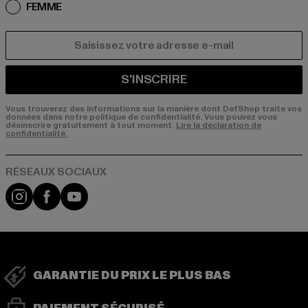
FEMME
COURRIEL
S'INSCRIRE
Vous trouverez des informations sur la manière dont DefShop traite vos
données dans notre politique de confidentialité. Vous pouvez vous
désinscrire gratuitement à tout moment.
Lire la déclaration de
confidentialité.
Visit our Instagram page:
Visit our Facebook page:
Visit our YouTube channel:
GARANTIE DU PRIX LE PLUS BAS