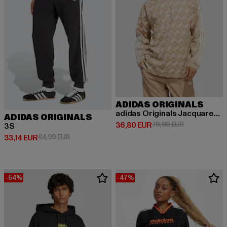
ADIDAS ORIGINALS
adidas Originals Jacquared Rugby Pullover
ADIDAS ORIGINALS
Prix courant: 36,80 EUR
Prix en promo
36,80 EUR
79,99 EUR
3S
Prix courant: 33,14 EUR
Prix en promotion: 64,99 EUR
33,14 EUR
64,99 EUR
-54%
-47%