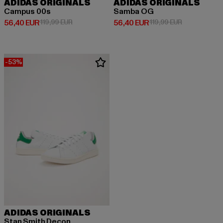
ADIDAS ORIGINALS
ADIDAS ORIGINALS
Campus 00s
Samba OG
Prix courant: 56,40 EUR
Prix en promotion: 119,99 EUR
Prix courant: 56,40 EUR
Prix en promo
56,40 EUR
119,99 EUR
56,40 EUR
119,99 EUR
-53%
ADIDAS ORIGINALS
Stan Smith Decon