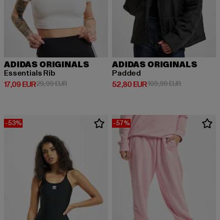
ADIDAS ORIGINALS
ADIDAS ORIGINALS
Essentials Rib
Padded
Prix courant: 17,09 EUR
Prix en promotion: 29,99 EUR
Prix courant: 52,80 EUR
Prix en prom
17,09 EUR
29,99 EUR
52,80 EUR
109,99 EUR
-53%
-57%