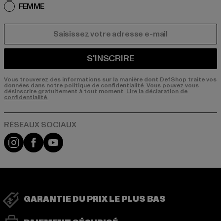
FEMME
COURRIEL
S'INSCRIRE
Vous trouverez des informations sur la manière dont DefShop traite vos
données dans notre politique de confidentialité. Vous pouvez vous
désinscrire gratuitement à tout moment.
Lire la déclaration de
confidentialité.
Visit our Instagram page:
Visit our Facebook page:
Visit our YouTube channel:
GARANTIE DU PRIX LE PLUS BAS