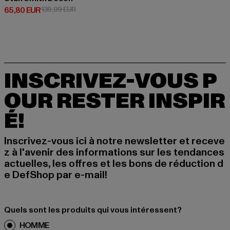
Prix courant: 65,80 EUR
Prix en promotion: 139,99 EUR
65,80 EUR
139,99 EUR
INSCRIVEZ-VOUS P
OUR RESTER INSPIR
É!
Inscrivez-vous ici à notre newsletter et receve
z à l'avenir des informations sur les tendances
actuelles, les offres et les bons de réduction d
e DefShop par e-mail!
Quels sont les produits qui vous intéressent?
HOMME