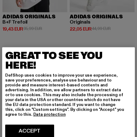
ADIDAS ORIGINALS
ADIDAS ORIGINALS
B+F Trefoil
Originals
Prix courant: 19,43 EUR
Prix en promotion: 35,99 EUR
Prix courant: 22,05 EUR
Prix en promot
19,43 EUR
35,99 EUR
22,05 EUR
44,99 EUR
GREAT TO SEE YOU
-53%
HERE!
DefShop uses cookies to improve your use experience,
save your preferences, analyse use behaviour and to
provide and measure interest-based contents and
advertising. In addition, we allow partners to extract data
or to use cookies. This may also include the processing of
your data in the USA or other countries which do not have
the EU data protection standard. If you want to change
this, click on "Custom settings". By clicking on "Accept" you
agree to this.
Data protection
ACCEPT