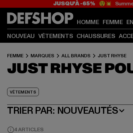
JUSQU’À -65%
😲💥 Summer
HOMME
FEMME
E
NOUVEAU
VÊTEMENTS
CHAUSSURES
ACC
FEMME
MARQUES
ALL BRANDS
JUST RHYSE
JUST RHYSE PO
VÊTEMENTS
TRIER PAR:
NOUVEAUTÉS
4 ARTICLES