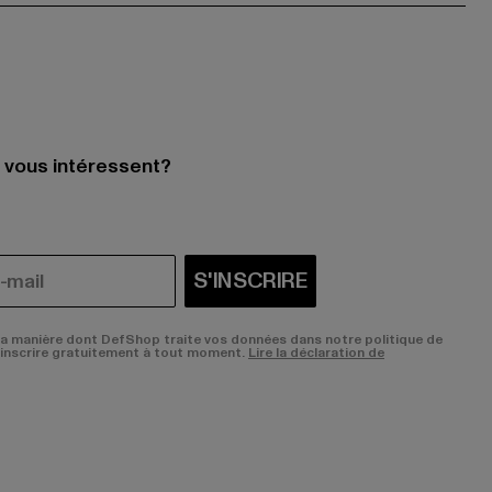
i vous intéressent?
S'INSCRIRE
la manière dont DefShop traite vos données dans notre politique de
sinscrire gratuitement à tout moment.
Lire la déclaration de