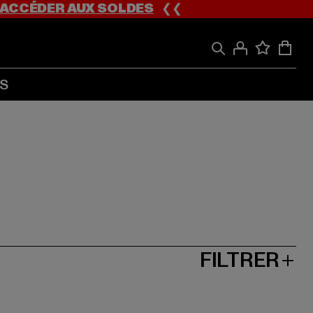
ACCÉDER AUX SOLDES
❮❮
S
FILTRER