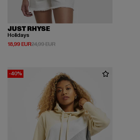
JUST RHYSE
Holidays
Prix courant: 18,99 EUR
Prix en promotion: 24,99 EUR
18,99 EUR
24,99 EUR
-40%