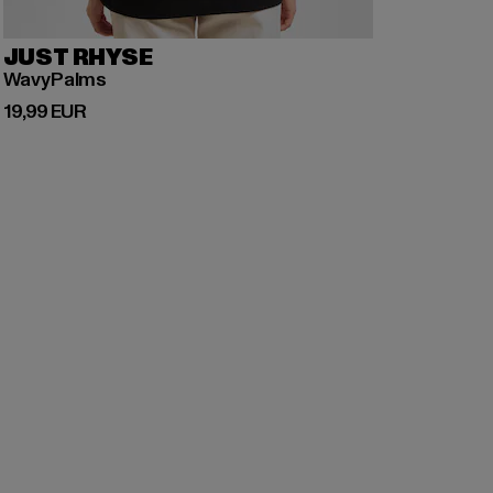
JUST RHYSE
WavyPalms
Prix courant: 19,99 EUR
19,99 EUR