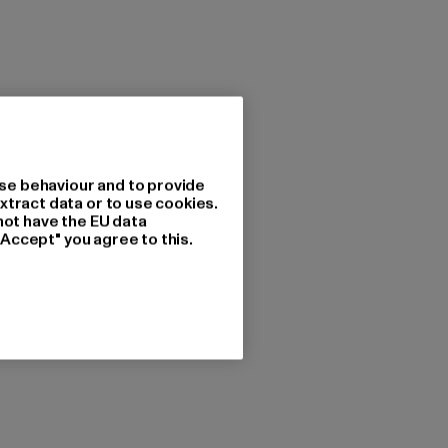
se behaviour and to provide
xtract data or to use cookies.
not have the EU data
"Accept" you agree to this.