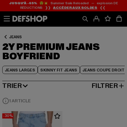
JUSQU’À -65%
😲💥 Summer Sale Reloaded — explosion DE
Passer
Passer
Passer
RÉDUCTIONS ❯❯
ACCÉDER AUX SOLDES
❮❮
au
au
au
Contenu
Pied
Grille
de
de
page
produits
JEANS
2Y PREMIUM JEANS
BOYFRIEND
JEANS LARGES
SKINNY FIT JEANS
JEANS COUPE DROIT
TRIER
FILTRER
MEILLEURES VENTES
1 ARTICLE
-30%