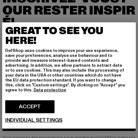
OUR RESTER INSPIR
É!
GREAT TO SEE YOU
Inscrivez-vous ici à notre newsletter et receve
HERE!
z à l'avenir des informations sur les tendances
actuelles, les offres et les bons de réduction d
DefShop uses cookies to improve your use experience,
e DefShop par e-mail!
save your preferences, analyse use behaviour and to
provide and measure interest-based contents and
advertising. In addition, we allow partners to extract data
or to use cookies. This may also include the processing of
your data in the USA or other countries which do not have
Quels sont les produits qui vous intéressent?
the EU data protection standard. If you want to change
HOMME
this, click on "Custom settings". By clicking on "Accept" you
agree to this.
Data protection
FEMME
ACCEPT
COURRIEL
INDIVIDUAL SETTINGS
S'INSCRIRE
Vous trouverez des informations sur la manière dont DefShop traite vos