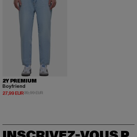
2Y PREMIUM
Boyfriend
Prix courant: 27,99 EUR
Prix en promotion: 39,99 EUR
27,99 EUR
39,99 EUR
INSCRIVEZ-VOUS P