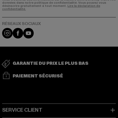
données dans notre politique de confidentialité. Vous pouvez vous
désinscrire gratuitement à tout moment.
Lire la déclaration de
confidentialité.
Visit our Instagram page:
Visit our Facebook page:
Visit our YouTube channel:
GARANTIE DU PRIX LE PLUS BAS
PAIEMENT SÉCURISÉ