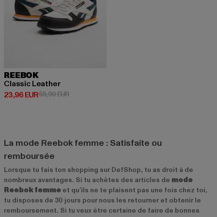
REEBOK
Classic Leather
Prix courant: 23,96 EUR
Prix en promotion: 59,90 EUR
23,96 EUR
59,90 EUR
La mode Reebok femme : Satisfaite ou
remboursée
Lorsque tu fais ton shopping sur DefShop, tu as droit à de
nombreux avantages. Si tu achètes des articles de
mode
Reebok femme
et qu’ils ne te plaisent pas une fois chez toi,
tu disposes de 30 jours pour nous les retourner et obtenir le
remboursement. Si tu veux être certaine de faire de bonnes