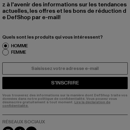
z à l'avenir des informations sur les tendances
actuelles, les offres et les bons de réduction d
e DefShop par e-mail!
Quels sont les produits qui vous intéressent?
HOMME
FEMME
COURRIEL
S'INSCRIRE
Vous trouverez des informations sur la manière dont DefShop traite vos
données dans notre politique de confidentialité. Vous pouvez vous
désinscrire gratuitement à tout moment.
Lire la déclaration de
confidentialité.
Visit our Instagram page:
Visit our Facebook page:
Visit our YouTube channel: