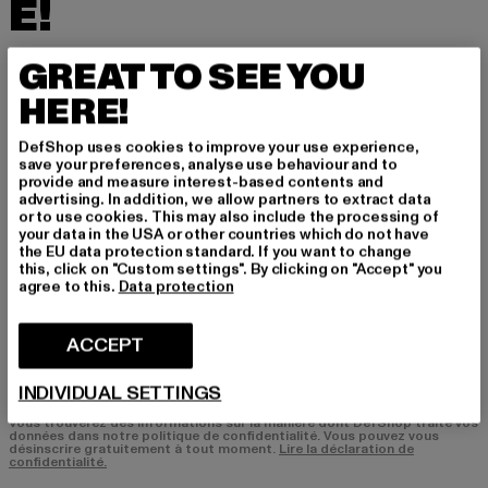
É!
Inscrivez-vous ici à notre newsletter et receve
GREAT TO SEE YOU
z à l'avenir des informations sur les tendances
HERE!
actuelles, les offres et les bons de réduction d
e DefShop par e-mail!
DefShop uses cookies to improve your use experience,
save your preferences, analyse use behaviour and to
provide and measure interest-based contents and
advertising. In addition, we allow partners to extract data
Quels sont les produits qui vous intéressent?
or to use cookies. This may also include the processing of
your data in the USA or other countries which do not have
HOMME
the EU data protection standard. If you want to change
FEMME
this, click on "Custom settings". By clicking on "Accept" you
agree to this.
Data protection
COURRIEL
ACCEPT
S'INSCRIRE
INDIVIDUAL SETTINGS
Vous trouverez des informations sur la manière dont DefShop traite vos
données dans notre politique de confidentialité. Vous pouvez vous
désinscrire gratuitement à tout moment.
Lire la déclaration de
confidentialité.