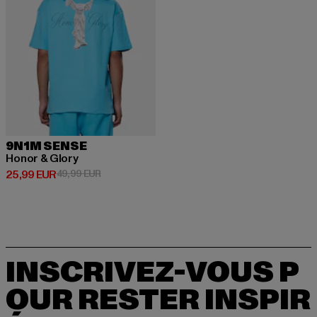
9N1M SENSE
Honor & Glory
Prix courant: 25,99 EUR
Prix en promotion: 49,99 EUR
25,99 EUR
49,99 EUR
INSCRIVEZ-VOUS P
OUR RESTER INSPIR