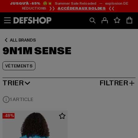
JUSQU’À -65%
😲💥 Summer Sale Reloaded — explosion DE
Passer
Passer
Passer
RÉDUCTIONS ❯❯
ACCÉDER AUX SOLDES
❮❮
au
au
au
Contenu
Pied
Grille
de
de
page
produits
ALL BRANDS
9N1M SENSE
VÊTEMENTS
TRIER
FILTRER
MEILLEURES VENTES
1 ARTICLE
-48%