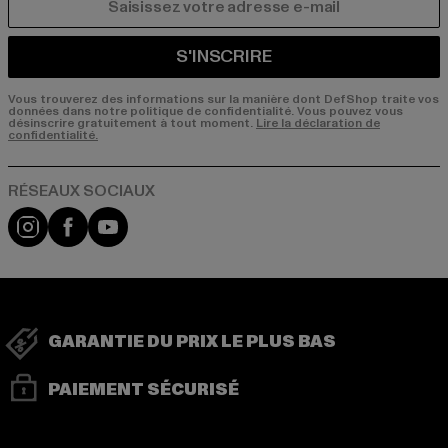
COURRIEL
S'INSCRIRE
Vous trouverez des informations sur la manière dont DefShop traite vos
données dans notre politique de confidentialité. Vous pouvez vous
désinscrire gratuitement à tout moment.
Lire la déclaration de
confidentialité.
Visit our Instagram page:
Visit our Facebook page:
Visit our YouTube channel:
GARANTIE DU PRIX LE PLUS BAS
PAIEMENT SÉCURISÉ