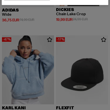
DICKIES
ADIDAS
Chain Lake Crop
Wide
Prix courant: 19,99 EUR
Prix en promot
19,99 EUR
24,99 EUR
Prix courant: 36,75 EUR
Prix en promotion: 74,99 EUR
36,75 EUR
74,99 EUR
-47%
-17%
KARL KANI
FLEXFIT