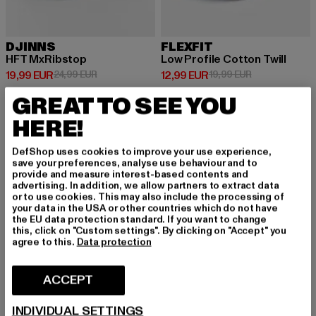
DJINNS
FLEXFIT
HFT MxRibstop
Low Profile Cotton Twill
Prix courant: 19,99 EUR
Prix en promotion: 24,99 EUR
Prix courant: 12,99 EUR
Prix en promot
19,99 EUR
24,99 EUR
12,99 EUR
19,99 EUR
GREAT TO SEE YOU
HERE!
-51%
-20%
DefShop uses cookies to improve your use experience,
save your preferences, analyse use behaviour and to
provide and measure interest-based contents and
advertising. In addition, we allow partners to extract data
or to use cookies. This may also include the processing of
your data in the USA or other countries which do not have
the EU data protection standard. If you want to change
this, click on "Custom settings". By clicking on "Accept" you
agree to this.
Data protection
ACCEPT
INDIVIDUAL SETTINGS