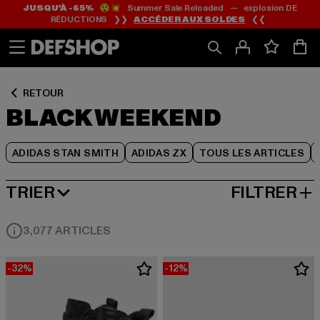
JUSQU’À -65%
😲💥 Summer Sale Reloaded — explosion DE
Passer
Passer
Passer
RÉDUCTIONS ❯❯
ACCÉDER AUX SOLDES
❮❮
au
au
au
Contenu
Pied
Grille
de
de
page
produits
RETOUR
BLACK WEEKEND
ADIDAS STAN SMITH
ADIDAS ZX
TOUS LES ARTICLES
TRIER
FILTRER
MEILLEURES VENTES
3,077 ARTICLES
-32%
-12%