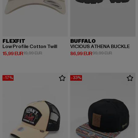
FLEXFIT
BUFFALO
Low Profile Cotton Twill
VICIOUS ATHENA BUCKLE
Prix courant: 15,99 EUR
Prix en promotion: 19,99 EUR
Prix courant: 86,99 EUR
Prix en promo
15,99 EUR
19,99 EUR
86,99 EUR
99,99 EUR
-17%
-33%