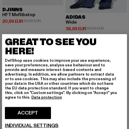
DJINNS
HFT MxRibstop
ADIDAS
Prix courant: 20,99 EUR
Prix en promotion: 24,99 EUR
20,99 EUR
24,99 EUR
Wide
Prix courant: 38,99 EUR
Prix en promot
38,99 EUR
74,99 EUR
GREAT TO SEE YOU
HERE!
-16%
-44%
DefShop uses cookies to improve your use experience,
save your preferences, analyse use behaviour and to
provide and measure interest-based contents and
advertising. In addition, we allow partners to extract data
or to use cookies. This may also include the processing of
your data in the USA or other countries which do not have
the EU data protection standard. If you want to change
this, click on "Custom settings". By clicking on "Accept" you
agree to this.
Data protection
ACCEPT
INDIVIDUAL SETTINGS