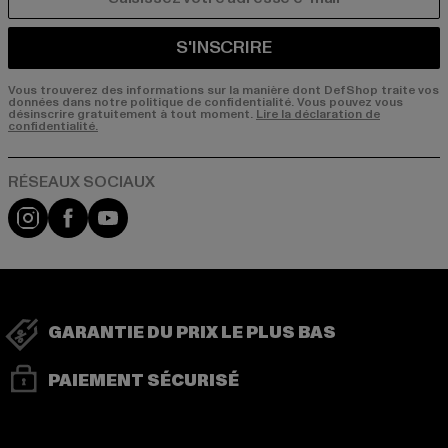
COURRIEL
S'INSCRIRE
Vous trouverez des informations sur la manière dont DefShop traite vos
données dans notre politique de confidentialité. Vous pouvez vous
désinscrire gratuitement à tout moment.
Lire la déclaration de
confidentialité.
Visit our Instagram page:
Visit our Facebook page:
Visit our YouTube channel:
GARANTIE DU PRIX LE PLUS BAS
PAIEMENT SÉCURISÉ